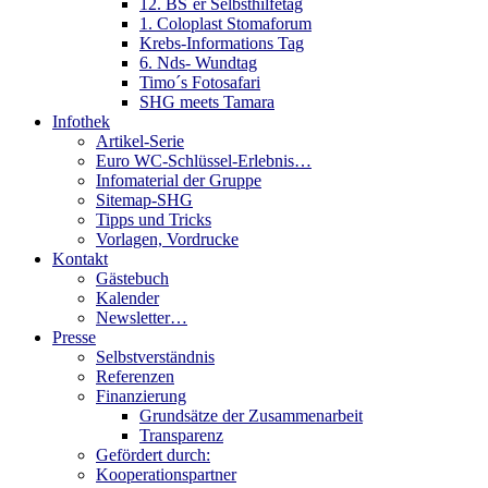
12. BS´er Selbsthilfetag
1. Coloplast Stomaforum
Krebs-Informations Tag
6. Nds- Wundtag
Timo´s Fotosafari
SHG meets Tamara
Infothek
Artikel-Serie
Euro WC-Schlüssel-Erlebnis…
Infomaterial der Gruppe
Sitemap-SHG
Tipps und Tricks
Vorlagen, Vordrucke
Kontakt
Gästebuch
Kalender
Newsletter…
Presse
Selbstverständnis
Referenzen
Finanzierung
Grundsätze der Zusammenarbeit
Transparenz
Gefördert durch:
Kooperationspartner