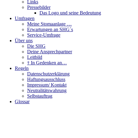
Links
Pressebilder
Das Logo und seine Bedeutung
Umfragen
Meine Stomaanlage …
Erwartungen an SHG´s
Service-Umfrage
Über uns
Die SHG
Deine Ansprechpartner
Leitbild
† In Gedenken an…
Regeln
Datenschutzerklärung
Haftungsausschluss
Impressum/ Kontakt
Neutralitätswahrung
Selbstauftrag
Glossar