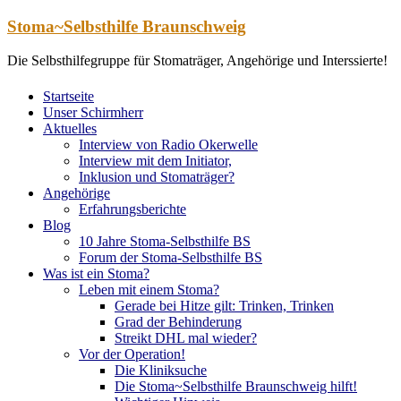
Zum
Stoma~Selbsthilfe Braunschweig
Inhalt
springen
Die Selbsthilfegruppe für Stomaträger, Angehörige und Interssierte!
Startseite
Unser Schirmherr
Aktuelles
Interview von Radio Okerwelle
Interview mit dem Initiator,
Inklusion und Stomaträger?
Angehörige
Erfahrungsberichte
Blog
10 Jahre Stoma-Selbsthilfe BS
Forum der Stoma-Selbsthilfe BS
Was ist ein Stoma?
Leben mit einem Stoma?
Gerade bei Hitze gilt: Trinken, Trinken
Grad der Behinderung
Streikt DHL mal wieder?
Vor der Operation!
Die Kliniksuche
Die Stoma~Selbsthilfe Braunschweig hilft!