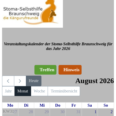
Veranstaltungskalender der Stoma-Selbsthilfe Braunschweig für
das Jahr 2026
Treffen
Hinweis
August 2026
Heute
Jahr
Monat
Woche
Terminübersicht
Mo
Di
Mi
Do
Fr
Sa
So
KW31
27
28
29
30
31
1
2