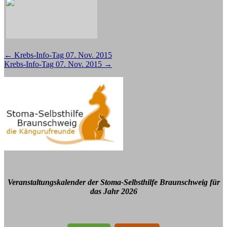
Beitragsnavigation
←
Krebs-Info-Tag 07. Nov. 2015
Krebs-Info-Tag 07. Nov. 2015
→
Veranstaltungskalender der Stoma-Selbsthilfe Braunschweig für
das Jahr 2026