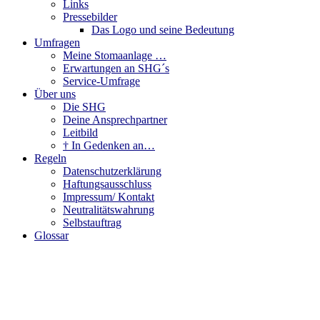
Links
Pressebilder
Das Logo und seine Bedeutung
Umfragen
Meine Stomaanlage …
Erwartungen an SHG´s
Service-Umfrage
Über uns
Die SHG
Deine Ansprechpartner
Leitbild
† In Gedenken an…
Regeln
Datenschutzerklärung
Haftungsausschluss
Impressum/ Kontakt
Neutralitätswahrung
Selbstauftrag
Glossar