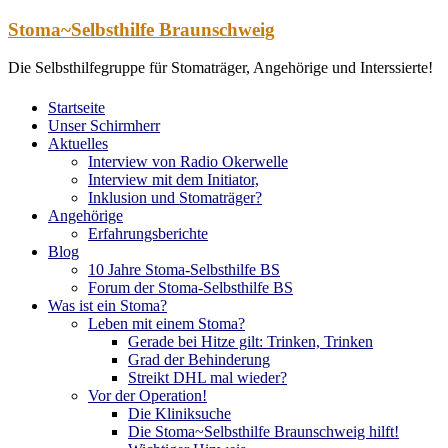
Zum
Stoma~Selbsthilfe Braunschweig
Inhalt
springen
Die Selbsthilfegruppe für Stomaträger, Angehörige und Interssierte!
Startseite
Unser Schirmherr
Aktuelles
Interview von Radio Okerwelle
Interview mit dem Initiator,
Inklusion und Stomaträger?
Angehörige
Erfahrungsberichte
Blog
10 Jahre Stoma-Selbsthilfe BS
Forum der Stoma-Selbsthilfe BS
Was ist ein Stoma?
Leben mit einem Stoma?
Gerade bei Hitze gilt: Trinken, Trinken
Grad der Behinderung
Streikt DHL mal wieder?
Vor der Operation!
Die Kliniksuche
Die Stoma~Selbsthilfe Braunschweig hilft!