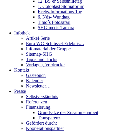
12. BS´er Selbsthilfetag
1. Coloplast Stomaforum
Krebs-Informations Tag
6. Nds- Wundtag
Timo´s Fotosafari
SHG meets Tamara
Infothek
Artikel-Serie
Euro WC-Schlüssel-Erlebnis…
Infomaterial der Gruppe
Sitemap-SHG
Tipps und Tricks
Vorlagen, Vordrucke
Kontakt
Gästebuch
Kalender
Newsletter…
Presse
Selbstverständnis
Referenzen
Finanzierung
Grundsätze der Zusammenarbeit
Transparenz
Gefördert durch:
Kooperationspartner