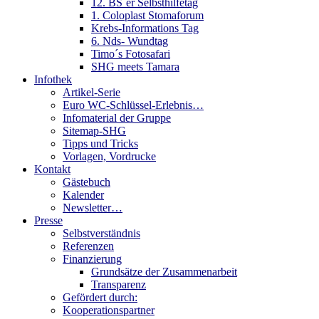
12. BS´er Selbsthilfetag
1. Coloplast Stomaforum
Krebs-Informations Tag
6. Nds- Wundtag
Timo´s Fotosafari
SHG meets Tamara
Infothek
Artikel-Serie
Euro WC-Schlüssel-Erlebnis…
Infomaterial der Gruppe
Sitemap-SHG
Tipps und Tricks
Vorlagen, Vordrucke
Kontakt
Gästebuch
Kalender
Newsletter…
Presse
Selbstverständnis
Referenzen
Finanzierung
Grundsätze der Zusammenarbeit
Transparenz
Gefördert durch:
Kooperationspartner