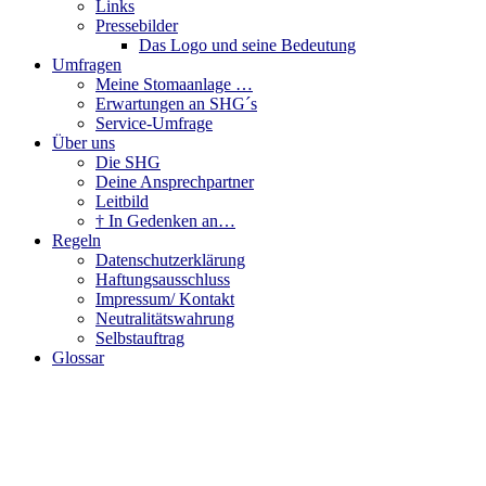
Links
Pressebilder
Das Logo und seine Bedeutung
Umfragen
Meine Stomaanlage …
Erwartungen an SHG´s
Service-Umfrage
Über uns
Die SHG
Deine Ansprechpartner
Leitbild
† In Gedenken an…
Regeln
Datenschutzerklärung
Haftungsausschluss
Impressum/ Kontakt
Neutralitätswahrung
Selbstauftrag
Glossar