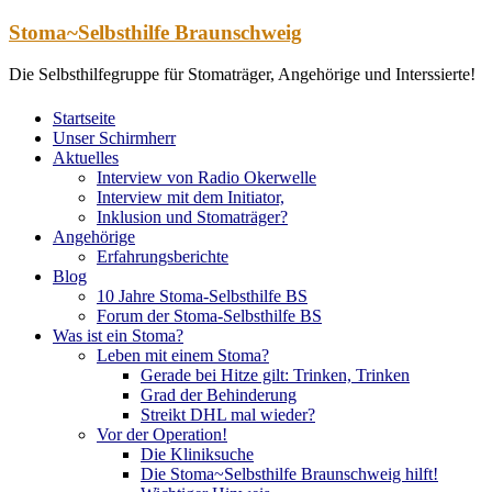
Zum
Stoma~Selbsthilfe Braunschweig
Inhalt
springen
Die Selbsthilfegruppe für Stomaträger, Angehörige und Interssierte!
Startseite
Unser Schirmherr
Aktuelles
Interview von Radio Okerwelle
Interview mit dem Initiator,
Inklusion und Stomaträger?
Angehörige
Erfahrungsberichte
Blog
10 Jahre Stoma-Selbsthilfe BS
Forum der Stoma-Selbsthilfe BS
Was ist ein Stoma?
Leben mit einem Stoma?
Gerade bei Hitze gilt: Trinken, Trinken
Grad der Behinderung
Streikt DHL mal wieder?
Vor der Operation!
Die Kliniksuche
Die Stoma~Selbsthilfe Braunschweig hilft!