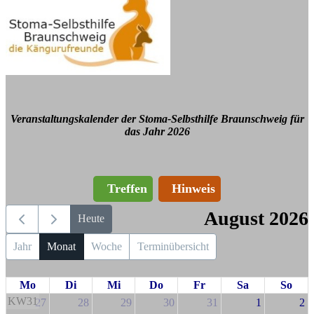
Veranstaltungskalender der Stoma-Selbsthilfe Braunschweig für
das Jahr 2026
Treffen
Hinweis
August 2026
Heute
Jahr
Monat
Woche
Terminübersicht
Mo
Di
Mi
Do
Fr
Sa
So
KW31
27
28
29
30
31
1
2