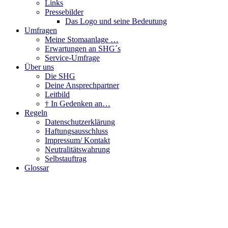
Links
Pressebilder
Das Logo und seine Bedeutung
Umfragen
Meine Stomaanlage …
Erwartungen an SHG´s
Service-Umfrage
Über uns
Die SHG
Deine Ansprechpartner
Leitbild
† In Gedenken an…
Regeln
Datenschutzerklärung
Haftungsausschluss
Impressum/ Kontakt
Neutralitätswahrung
Selbstauftrag
Glossar