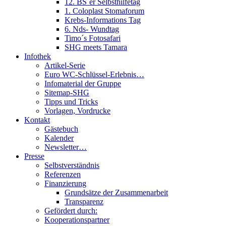
12. BS´er Selbsthilfetag
1. Coloplast Stomaforum
Krebs-Informations Tag
6. Nds- Wundtag
Timo´s Fotosafari
SHG meets Tamara
Infothek
Artikel-Serie
Euro WC-Schlüssel-Erlebnis…
Infomaterial der Gruppe
Sitemap-SHG
Tipps und Tricks
Vorlagen, Vordrucke
Kontakt
Gästebuch
Kalender
Newsletter…
Presse
Selbstverständnis
Referenzen
Finanzierung
Grundsätze der Zusammenarbeit
Transparenz
Gefördert durch:
Kooperationspartner