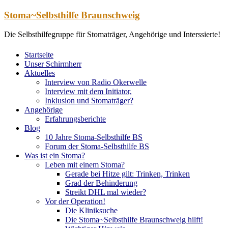
Zum
Stoma~Selbsthilfe Braunschweig
Inhalt
springen
Die Selbsthilfegruppe für Stomaträger, Angehörige und Interssierte!
Startseite
Unser Schirmherr
Aktuelles
Interview von Radio Okerwelle
Interview mit dem Initiator,
Inklusion und Stomaträger?
Angehörige
Erfahrungsberichte
Blog
10 Jahre Stoma-Selbsthilfe BS
Forum der Stoma-Selbsthilfe BS
Was ist ein Stoma?
Leben mit einem Stoma?
Gerade bei Hitze gilt: Trinken, Trinken
Grad der Behinderung
Streikt DHL mal wieder?
Vor der Operation!
Die Kliniksuche
Die Stoma~Selbsthilfe Braunschweig hilft!