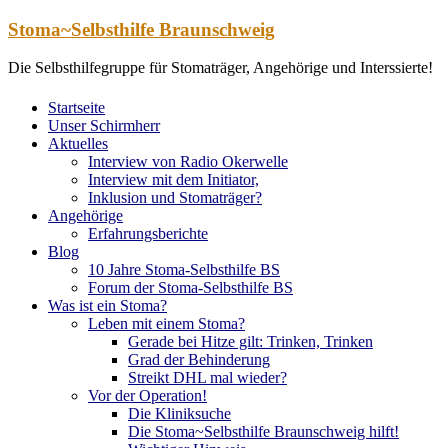
Zum
Stoma~Selbsthilfe Braunschweig
Inhalt
springen
Die Selbsthilfegruppe für Stomaträger, Angehörige und Interssierte!
Startseite
Unser Schirmherr
Aktuelles
Interview von Radio Okerwelle
Interview mit dem Initiator,
Inklusion und Stomaträger?
Angehörige
Erfahrungsberichte
Blog
10 Jahre Stoma-Selbsthilfe BS
Forum der Stoma-Selbsthilfe BS
Was ist ein Stoma?
Leben mit einem Stoma?
Gerade bei Hitze gilt: Trinken, Trinken
Grad der Behinderung
Streikt DHL mal wieder?
Vor der Operation!
Die Kliniksuche
Die Stoma~Selbsthilfe Braunschweig hilft!