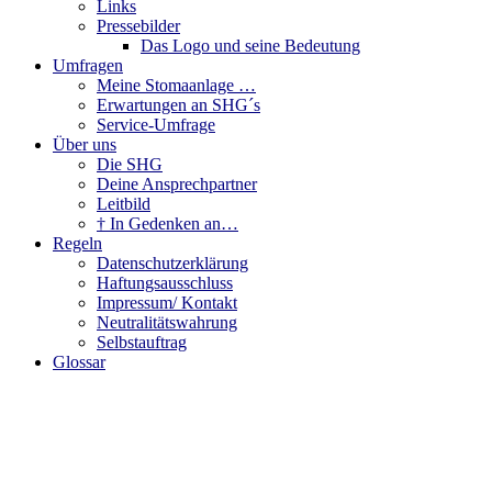
Links
Pressebilder
Das Logo und seine Bedeutung
Umfragen
Meine Stomaanlage …
Erwartungen an SHG´s
Service-Umfrage
Über uns
Die SHG
Deine Ansprechpartner
Leitbild
† In Gedenken an…
Regeln
Datenschutzerklärung
Haftungsausschluss
Impressum/ Kontakt
Neutralitätswahrung
Selbstauftrag
Glossar