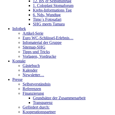
12. BS´er Selbsthilfetag
1. Coloplast Stomaforum
Krebs-Informations Tag
6. Nds- Wundtag
Timo´s Fotosafari
SHG meets Tamara
Infothek
Artikel-Serie
Euro WC-Schlüssel-Erlebnis…
Infomaterial der Gruppe
Sitemap-SHG
Tipps und Tricks
Vorlagen, Vordrucke
Kontakt
Gästebuch
Kalender
Newsletter…
Presse
Selbstverständnis
Referenzen
Finanzierung
Grundsätze der Zusammenarbeit
Transparenz
Gefördert durch:
Kooperationspartner