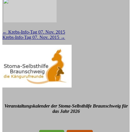
Beitragsnavigation
←
Krebs-Info-Tag 07. Nov. 2015
Krebs-Info-Tag 07. Nov. 2015
→
Veranstaltungskalender der Stoma-Selbsthilfe Braunschweig für
das Jahr 2026