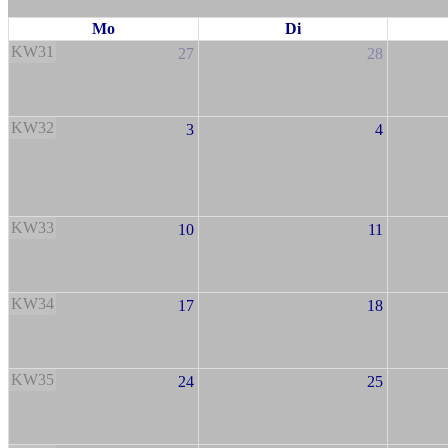
Mo
Di
KW31
27
28
KW32
3
4
KW33
10
11
KW34
17
18
KW35
24
25