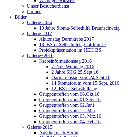
Wichtiger Hinweis
Unser Besucherdienst
Partner
Bilder
Galerie 2024
10 Jahre Stoma-Selbsthilfe Braunschweig
Galerie 2017
Aktionstag Darmkrebs 2017
13. BS´er Selbsthilfetag 24.Juni.17
Projektpräsentation im HEH BS
Galerie~2016
Krebsinformationstag 2016
7. Nds-Wundtag 2016
2 Jahre SHG 25.Sept.16
Darmkrebstag vom 24.Sept.16
14.Stomaforum vom 15.Sept. 2016
12. BS´er Selbsthilfetag
Gruppentreffen vom 06.Okt.16
Gruppentreffen vom 01.Sept.16
Gruppentreffen vom 02.Juni
Gruppentreffen vom 12. Mai
Gruppentreffen vom 03. Mrz.16
Gruppentreffen vom 04. Feb.16
Galerie-2015
Ausflug nach Berlin