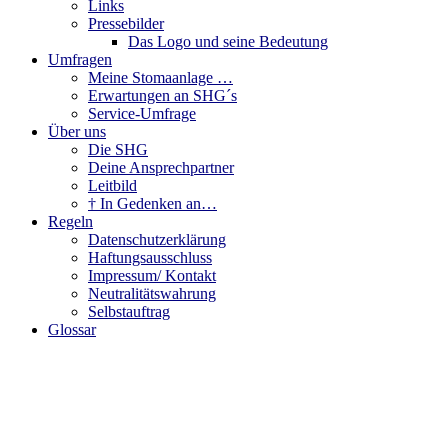
Links
Pressebilder
Das Logo und seine Bedeutung
Umfragen
Meine Stomaanlage …
Erwartungen an SHG´s
Service-Umfrage
Über uns
Die SHG
Deine Ansprechpartner
Leitbild
† In Gedenken an…
Regeln
Datenschutzerklärung
Haftungsausschluss
Impressum/ Kontakt
Neutralitätswahrung
Selbstauftrag
Glossar