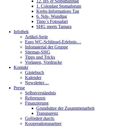
12. BS´er Selbsthilfetag
1. Coloplast Stomaforum
Krebs-Informations Tag
6. Nds- Wundtag
Timo´s Fotosafari
SHG meets Tamara
Infothek
Artikel-Serie
Euro WC-Schlüssel-Erlebnis…
Infomaterial der Gruppe
Sitemap-SHG
Tipps und Tricks
Vorlagen, Vordrucke
Kontakt
Gästebuch
Kalender
Newsletter…
Presse
Selbstverständnis
Referenzen
Finanzierung
Grundsätze der Zusammenarbeit
Transparenz
Gefördert durch:
Kooperationspartner