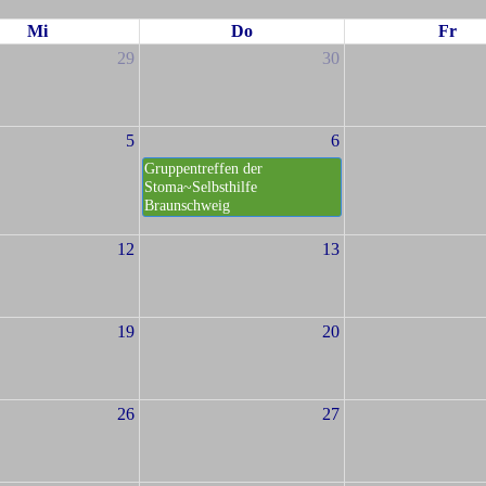
Mi
Do
Fr
29
30
5
6
Gruppentreffen der
Stoma~Selbsthilfe
Braunschweig
12
13
19
20
26
27