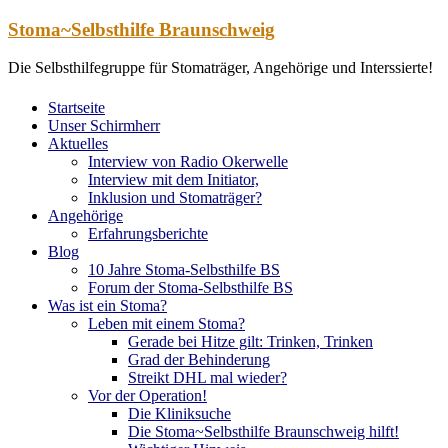
Zum
Stoma~Selbsthilfe Braunschweig
Inhalt
springen
Die Selbsthilfegruppe für Stomaträger, Angehörige und Interssierte!
Startseite
Unser Schirmherr
Aktuelles
Interview von Radio Okerwelle
Interview mit dem Initiator,
Inklusion und Stomaträger?
Angehörige
Erfahrungsberichte
Blog
10 Jahre Stoma-Selbsthilfe BS
Forum der Stoma-Selbsthilfe BS
Was ist ein Stoma?
Leben mit einem Stoma?
Gerade bei Hitze gilt: Trinken, Trinken
Grad der Behinderung
Streikt DHL mal wieder?
Vor der Operation!
Die Kliniksuche
Die Stoma~Selbsthilfe Braunschweig hilft!