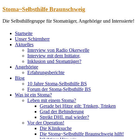
Zum
Stoma~Selbsthilfe Braunschweig
Inhalt
springen
Die Selbsthilfegruppe für Stomaträger, Angehörige und Interssierte!
Startseite
Unser Schirmherr
Aktuelles
Interview von Radio Okerwelle
Interview mit dem Initiator,
Inklusion und Stomaträger?
Angehörige
Erfahrungsberichte
Blog
10 Jahre Stoma-Selbsthilfe BS
Forum der Stoma-Selbsthilfe BS
Was ist ein Stoma?
Leben mit einem Stoma?
Gerade bei Hitze gilt: Trinken, Trinken
Grad der Behinderung
Streikt DHL mal wieder?
Vor der Operation!
Die Kliniksuche
Die Stoma~Selbsthilfe Braunschweig hilft!