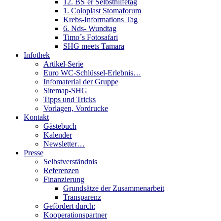
12. BS´er Selbsthilfetag
1. Coloplast Stomaforum
Krebs-Informations Tag
6. Nds- Wundtag
Timo´s Fotosafari
SHG meets Tamara
Infothek
Artikel-Serie
Euro WC-Schlüssel-Erlebnis…
Infomaterial der Gruppe
Sitemap-SHG
Tipps und Tricks
Vorlagen, Vordrucke
Kontakt
Gästebuch
Kalender
Newsletter…
Presse
Selbstverständnis
Referenzen
Finanzierung
Grundsätze der Zusammenarbeit
Transparenz
Gefördert durch:
Kooperationspartner