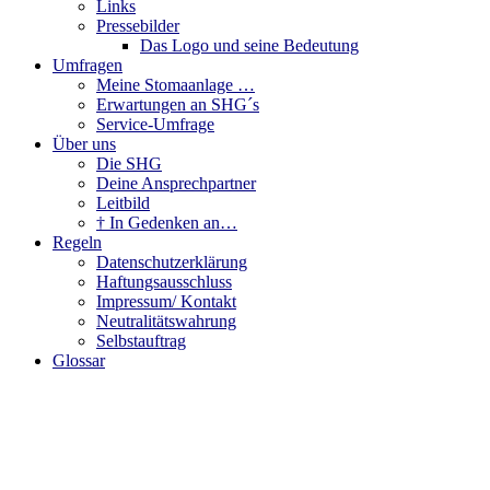
Links
Pressebilder
Das Logo und seine Bedeutung
Umfragen
Meine Stomaanlage …
Erwartungen an SHG´s
Service-Umfrage
Über uns
Die SHG
Deine Ansprechpartner
Leitbild
† In Gedenken an…
Regeln
Datenschutzerklärung
Haftungsausschluss
Impressum/ Kontakt
Neutralitätswahrung
Selbstauftrag
Glossar