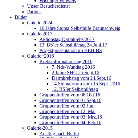
Wichtiger Hinweis
Unser Besucherdienst
Partner
Bilder
Galerie 2024
10 Jahre Stoma-Selbsthilfe Braunschweig
Galerie 2017
Aktionstag Darmkrebs 2017
13. BS´er Selbsthilfetag 24.Juni.17
Projektpräsentation im HEH BS
Galerie~2016
Krebsinformationstag 2016
7. Nds-Wundtag 2016
2 Jahre SHG 25.Sept.16
Darmkrebstag vom 24.Sept.16
14.Stomaforum vom 15.Sept. 2016
12. BS´er Selbsthilfetag
Gruppentreffen vom 06.Okt.16
Gruppentreffen vom 01.Sept.16
Gruppentreffen vom 02.Juni
Gruppentreffen vom 12. Mai
Gruppentreffen vom 03. Mrz.16
Gruppentreffen vom 04. Feb.16
Galerie-2015
Ausflug nach Berlin