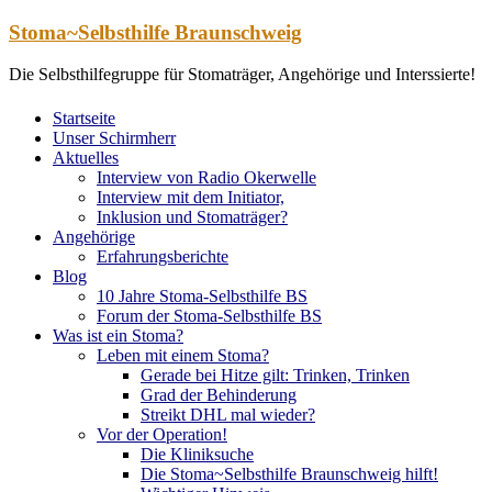
Zum
Stoma~Selbsthilfe Braunschweig
Inhalt
springen
Die Selbsthilfegruppe für Stomaträger, Angehörige und Interssierte!
Startseite
Unser Schirmherr
Aktuelles
Interview von Radio Okerwelle
Interview mit dem Initiator,
Inklusion und Stomaträger?
Angehörige
Erfahrungsberichte
Blog
10 Jahre Stoma-Selbsthilfe BS
Forum der Stoma-Selbsthilfe BS
Was ist ein Stoma?
Leben mit einem Stoma?
Gerade bei Hitze gilt: Trinken, Trinken
Grad der Behinderung
Streikt DHL mal wieder?
Vor der Operation!
Die Kliniksuche
Die Stoma~Selbsthilfe Braunschweig hilft!