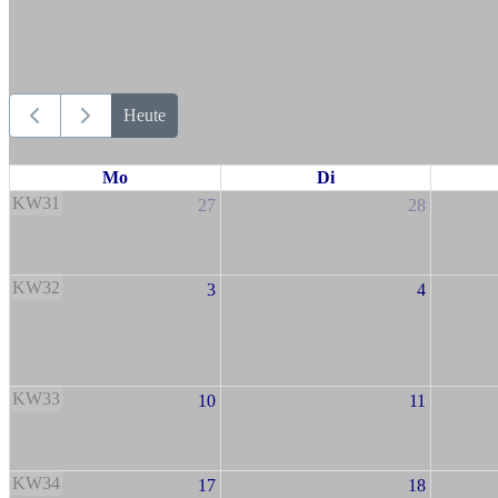
Heute
Mo
Di
KW31
27
28
KW32
3
4
KW33
10
11
KW34
17
18