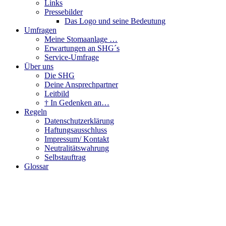
Links
Pressebilder
Das Logo und seine Bedeutung
Umfragen
Meine Stomaanlage …
Erwartungen an SHG´s
Service-Umfrage
Über uns
Die SHG
Deine Ansprechpartner
Leitbild
† In Gedenken an…
Regeln
Datenschutzerklärung
Haftungsausschluss
Impressum/ Kontakt
Neutralitätswahrung
Selbstauftrag
Glossar