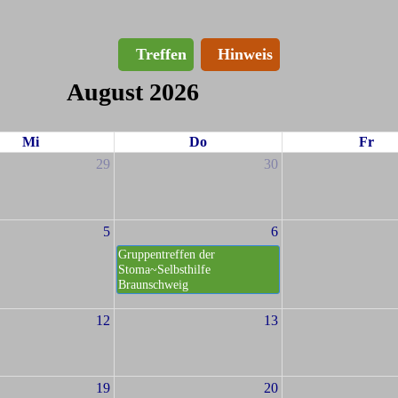
Treffen
Hinweis
August 2026
Mi
Do
Fr
29
30
5
6
Gruppentreffen der
Stoma~Selbsthilfe
Braunschweig
12
13
19
20