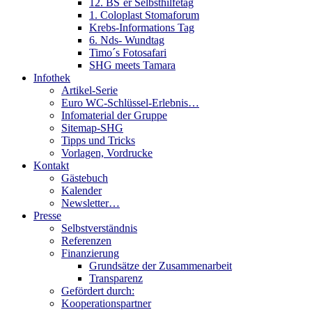
12. BS´er Selbsthilfetag
1. Coloplast Stomaforum
Krebs-Informations Tag
6. Nds- Wundtag
Timo´s Fotosafari
SHG meets Tamara
Infothek
Artikel-Serie
Euro WC-Schlüssel-Erlebnis…
Infomaterial der Gruppe
Sitemap-SHG
Tipps und Tricks
Vorlagen, Vordrucke
Kontakt
Gästebuch
Kalender
Newsletter…
Presse
Selbstverständnis
Referenzen
Finanzierung
Grundsätze der Zusammenarbeit
Transparenz
Gefördert durch:
Kooperationspartner