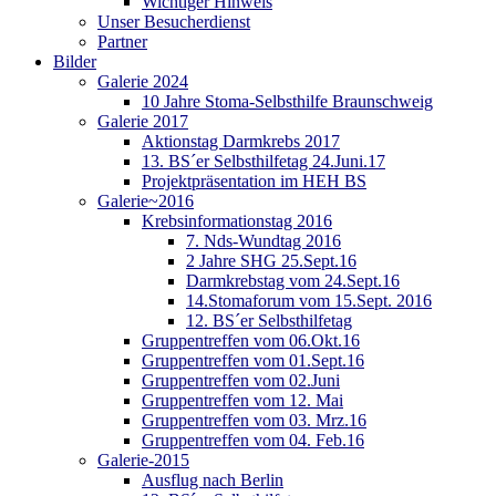
Wichtiger Hinweis
Unser Besucherdienst
Partner
Bilder
Galerie 2024
10 Jahre Stoma-Selbsthilfe Braunschweig
Galerie 2017
Aktionstag Darmkrebs 2017
13. BS´er Selbsthilfetag 24.Juni.17
Projektpräsentation im HEH BS
Galerie~2016
Krebsinformationstag 2016
7. Nds-Wundtag 2016
2 Jahre SHG 25.Sept.16
Darmkrebstag vom 24.Sept.16
14.Stomaforum vom 15.Sept. 2016
12. BS´er Selbsthilfetag
Gruppentreffen vom 06.Okt.16
Gruppentreffen vom 01.Sept.16
Gruppentreffen vom 02.Juni
Gruppentreffen vom 12. Mai
Gruppentreffen vom 03. Mrz.16
Gruppentreffen vom 04. Feb.16
Galerie-2015
Ausflug nach Berlin