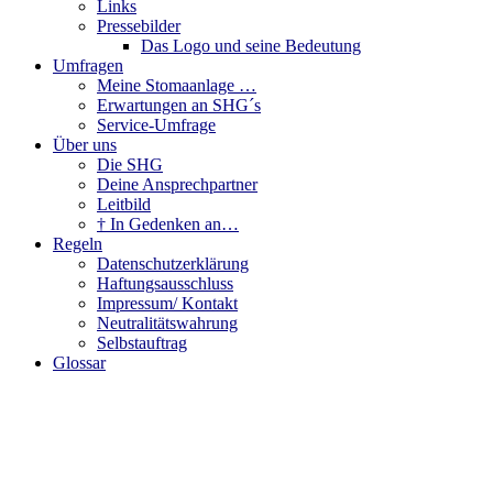
Links
Pressebilder
Das Logo und seine Bedeutung
Umfragen
Meine Stomaanlage …
Erwartungen an SHG´s
Service-Umfrage
Über uns
Die SHG
Deine Ansprechpartner
Leitbild
† In Gedenken an…
Regeln
Datenschutzerklärung
Haftungsausschluss
Impressum/ Kontakt
Neutralitätswahrung
Selbstauftrag
Glossar