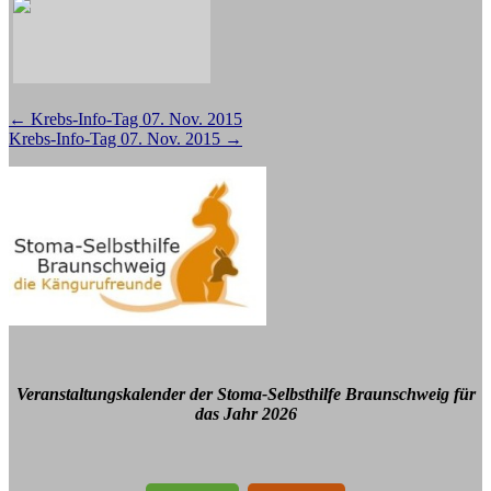
Beitragsnavigation
←
Krebs-Info-Tag 07. Nov. 2015
Krebs-Info-Tag 07. Nov. 2015
→
Veranstaltungskalender der Stoma-Selbsthilfe Braunschweig für
das Jahr 2026