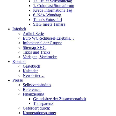
12. BS´er Selbsthilfetag
1. Coloplast Stomaforum
Krebs-Informations Tag
6. Nds- Wundtag
Timo´s Fotosafari
SHG meets Tamara
Infothek
Artikel-Serie
Euro WC-Schlüssel-Erlebnis…
Infomaterial der Gruppe
Sitemap-SHG
Tipps und Tricks
Vorlagen, Vordrucke
Kontakt
Gästebuch
Kalender
Newsletter…
Presse
Selbstverständnis
Referenzen
Finanzierung
Grundsätze der Zusammenarbeit
Transparenz
Gefördert durch:
Kooperationspartner