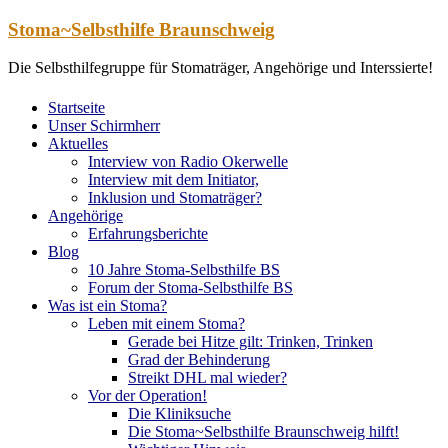
Zum
Stoma~Selbsthilfe Braunschweig
Inhalt
springen
Die Selbsthilfegruppe für Stomaträger, Angehörige und Interssierte!
Startseite
Unser Schirmherr
Aktuelles
Interview von Radio Okerwelle
Interview mit dem Initiator,
Inklusion und Stomaträger?
Angehörige
Erfahrungsberichte
Blog
10 Jahre Stoma-Selbsthilfe BS
Forum der Stoma-Selbsthilfe BS
Was ist ein Stoma?
Leben mit einem Stoma?
Gerade bei Hitze gilt: Trinken, Trinken
Grad der Behinderung
Streikt DHL mal wieder?
Vor der Operation!
Die Kliniksuche
Die Stoma~Selbsthilfe Braunschweig hilft!