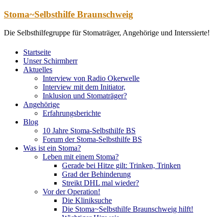
Zum
Stoma~Selbsthilfe Braunschweig
Inhalt
springen
Die Selbsthilfegruppe für Stomaträger, Angehörige und Interssierte!
Startseite
Unser Schirmherr
Aktuelles
Interview von Radio Okerwelle
Interview mit dem Initiator,
Inklusion und Stomaträger?
Angehörige
Erfahrungsberichte
Blog
10 Jahre Stoma-Selbsthilfe BS
Forum der Stoma-Selbsthilfe BS
Was ist ein Stoma?
Leben mit einem Stoma?
Gerade bei Hitze gilt: Trinken, Trinken
Grad der Behinderung
Streikt DHL mal wieder?
Vor der Operation!
Die Kliniksuche
Die Stoma~Selbsthilfe Braunschweig hilft!