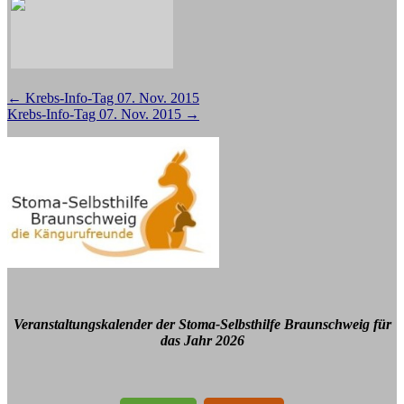
Beitragsnavigation
←
Krebs-Info-Tag 07. Nov. 2015
Krebs-Info-Tag 07. Nov. 2015
→
Veranstaltungskalender der Stoma-Selbsthilfe Braunschweig für
das Jahr 2026