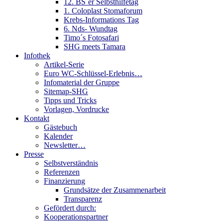
12. BS´er Selbsthilfetag
1. Coloplast Stomaforum
Krebs-Informations Tag
6. Nds- Wundtag
Timo´s Fotosafari
SHG meets Tamara
Infothek
Artikel-Serie
Euro WC-Schlüssel-Erlebnis…
Infomaterial der Gruppe
Sitemap-SHG
Tipps und Tricks
Vorlagen, Vordrucke
Kontakt
Gästebuch
Kalender
Newsletter…
Presse
Selbstverständnis
Referenzen
Finanzierung
Grundsätze der Zusammenarbeit
Transparenz
Gefördert durch:
Kooperationspartner