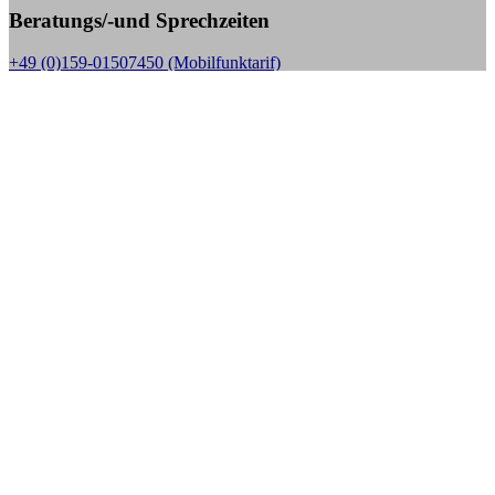
Beratungs/-und Sprechzeiten
+49 (0)159-01507450 (Mobilfunktarif)
Sprechzeiten:
Mo bis Fr. 10.00 - 18.00 Uhr,
außer jeden 1. Donnerstag im Monat, dann nur in der Zeit
von 10.00 – 14.00 Uhr
E-Mail:
kontakt@stoma-selbsthilfe-bs.de, Web: www.stoma-selbsthilfe-bs.de
Aktuelle Beiträge
10 Jahre Stoma-Selbsthilfe Braunschweig die
Kängurufreunde
8. Mai 2024
SHG Gruppentreffen Update
29. Juni 2020
Taschenkontrollen bei Veranstaltungen – die Kritik reißt nicht
ab
4. März 2018
Projektpräsentation der Pflegeschule am HEH in BS
23. Juni
2017