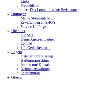
Links
Pressebilder
Das Logo und seine Bedeutung
Umfragen
Meine Stomaanlage …
Erwartungen an SHG´s
Service-Umfrage
Über uns
Die SHG
Deine Ansprechpartner
Leitbild
† In Gedenken an…
Regeln
Datenschutzerklärung
Haftungsausschluss
Impressum/ Kontakt
Neutralitätswahrung
Selbstauftrag
Glossar