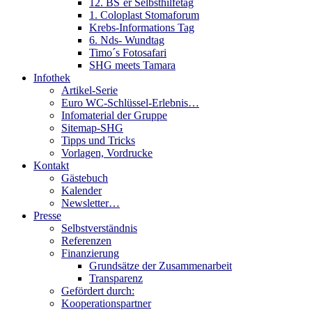
12. BS´er Selbsthilfetag
1. Coloplast Stomaforum
Krebs-Informations Tag
6. Nds- Wundtag
Timo´s Fotosafari
SHG meets Tamara
Infothek
Artikel-Serie
Euro WC-Schlüssel-Erlebnis…
Infomaterial der Gruppe
Sitemap-SHG
Tipps und Tricks
Vorlagen, Vordrucke
Kontakt
Gästebuch
Kalender
Newsletter…
Presse
Selbstverständnis
Referenzen
Finanzierung
Grundsätze der Zusammenarbeit
Transparenz
Gefördert durch:
Kooperationspartner