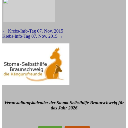
Beitragsnavigation
←
Krebs-Info-Tag 07. Nov. 2015
Krebs-Info-Tag 07. Nov. 2015
→
Veranstaltungskalender der Stoma-Selbsthilfe Braunschweig für
das Jahr 2026