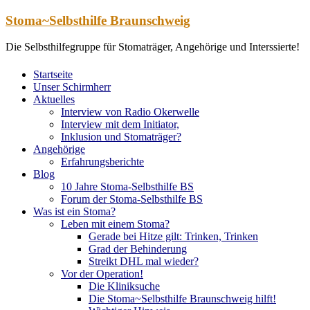
Zum
Stoma~Selbsthilfe Braunschweig
Inhalt
springen
Die Selbsthilfegruppe für Stomaträger, Angehörige und Interssierte!
Startseite
Unser Schirmherr
Aktuelles
Interview von Radio Okerwelle
Interview mit dem Initiator,
Inklusion und Stomaträger?
Angehörige
Erfahrungsberichte
Blog
10 Jahre Stoma-Selbsthilfe BS
Forum der Stoma-Selbsthilfe BS
Was ist ein Stoma?
Leben mit einem Stoma?
Gerade bei Hitze gilt: Trinken, Trinken
Grad der Behinderung
Streikt DHL mal wieder?
Vor der Operation!
Die Kliniksuche
Die Stoma~Selbsthilfe Braunschweig hilft!