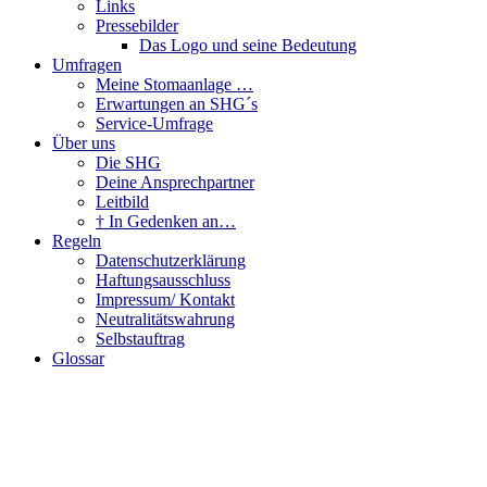
Links
Pressebilder
Das Logo und seine Bedeutung
Umfragen
Meine Stomaanlage …
Erwartungen an SHG´s
Service-Umfrage
Über uns
Die SHG
Deine Ansprechpartner
Leitbild
† In Gedenken an…
Regeln
Datenschutzerklärung
Haftungsausschluss
Impressum/ Kontakt
Neutralitätswahrung
Selbstauftrag
Glossar