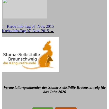
Beitragsnavigation
←
Krebs-Info-Tag 07. Nov. 2015
Krebs-Info-Tag 07. Nov. 2015
→
Veranstaltungskalender der Stoma-Selbsthilfe Braunschweig für
das Jahr 2026