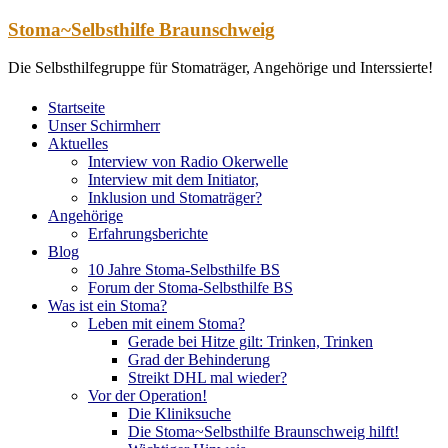
Zum
Stoma~Selbsthilfe Braunschweig
Inhalt
springen
Die Selbsthilfegruppe für Stomaträger, Angehörige und Interssierte!
Startseite
Unser Schirmherr
Aktuelles
Interview von Radio Okerwelle
Interview mit dem Initiator,
Inklusion und Stomaträger?
Angehörige
Erfahrungsberichte
Blog
10 Jahre Stoma-Selbsthilfe BS
Forum der Stoma-Selbsthilfe BS
Was ist ein Stoma?
Leben mit einem Stoma?
Gerade bei Hitze gilt: Trinken, Trinken
Grad der Behinderung
Streikt DHL mal wieder?
Vor der Operation!
Die Kliniksuche
Die Stoma~Selbsthilfe Braunschweig hilft!