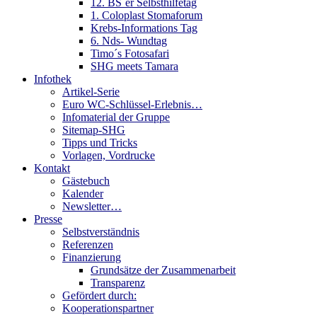
12. BS´er Selbsthilfetag
1. Coloplast Stomaforum
Krebs-Informations Tag
6. Nds- Wundtag
Timo´s Fotosafari
SHG meets Tamara
Infothek
Artikel-Serie
Euro WC-Schlüssel-Erlebnis…
Infomaterial der Gruppe
Sitemap-SHG
Tipps und Tricks
Vorlagen, Vordrucke
Kontakt
Gästebuch
Kalender
Newsletter…
Presse
Selbstverständnis
Referenzen
Finanzierung
Grundsätze der Zusammenarbeit
Transparenz
Gefördert durch:
Kooperationspartner