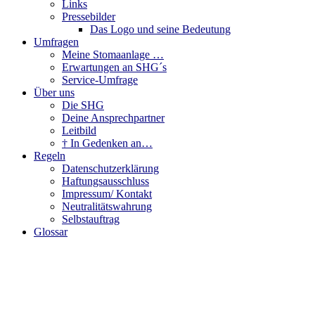
Links
Pressebilder
Das Logo und seine Bedeutung
Umfragen
Meine Stomaanlage …
Erwartungen an SHG´s
Service-Umfrage
Über uns
Die SHG
Deine Ansprechpartner
Leitbild
† In Gedenken an…
Regeln
Datenschutzerklärung
Haftungsausschluss
Impressum/ Kontakt
Neutralitätswahrung
Selbstauftrag
Glossar