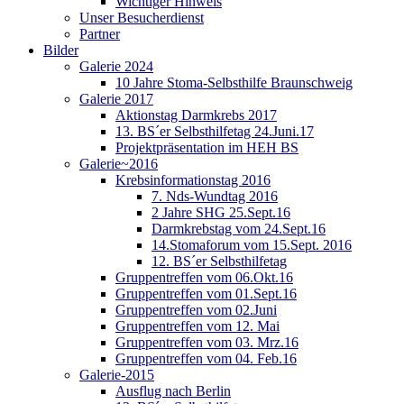
Wichtiger Hinweis
Unser Besucherdienst
Partner
Bilder
Galerie 2024
10 Jahre Stoma-Selbsthilfe Braunschweig
Galerie 2017
Aktionstag Darmkrebs 2017
13. BS´er Selbsthilfetag 24.Juni.17
Projektpräsentation im HEH BS
Galerie~2016
Krebsinformationstag 2016
7. Nds-Wundtag 2016
2 Jahre SHG 25.Sept.16
Darmkrebstag vom 24.Sept.16
14.Stomaforum vom 15.Sept. 2016
12. BS´er Selbsthilfetag
Gruppentreffen vom 06.Okt.16
Gruppentreffen vom 01.Sept.16
Gruppentreffen vom 02.Juni
Gruppentreffen vom 12. Mai
Gruppentreffen vom 03. Mrz.16
Gruppentreffen vom 04. Feb.16
Galerie-2015
Ausflug nach Berlin