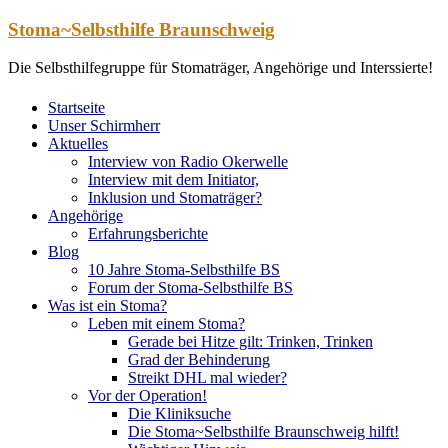
Zum
Stoma~Selbsthilfe Braunschweig
Inhalt
springen
Die Selbsthilfegruppe für Stomaträger, Angehörige und Interssierte!
Startseite
Unser Schirmherr
Aktuelles
Interview von Radio Okerwelle
Interview mit dem Initiator,
Inklusion und Stomaträger?
Angehörige
Erfahrungsberichte
Blog
10 Jahre Stoma-Selbsthilfe BS
Forum der Stoma-Selbsthilfe BS
Was ist ein Stoma?
Leben mit einem Stoma?
Gerade bei Hitze gilt: Trinken, Trinken
Grad der Behinderung
Streikt DHL mal wieder?
Vor der Operation!
Die Kliniksuche
Die Stoma~Selbsthilfe Braunschweig hilft!