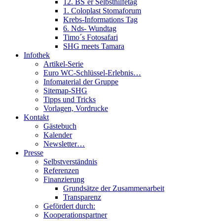
12. BS´er Selbsthilfetag
1. Coloplast Stomaforum
Krebs-Informations Tag
6. Nds- Wundtag
Timo´s Fotosafari
SHG meets Tamara
Infothek
Artikel-Serie
Euro WC-Schlüssel-Erlebnis…
Infomaterial der Gruppe
Sitemap-SHG
Tipps und Tricks
Vorlagen, Vordrucke
Kontakt
Gästebuch
Kalender
Newsletter…
Presse
Selbstverständnis
Referenzen
Finanzierung
Grundsätze der Zusammenarbeit
Transparenz
Gefördert durch:
Kooperationspartner