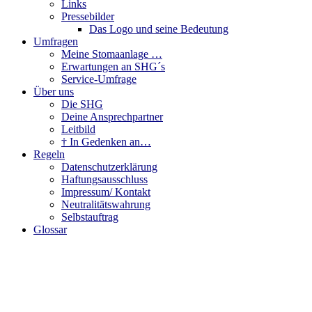
Links
Pressebilder
Das Logo und seine Bedeutung
Umfragen
Meine Stomaanlage …
Erwartungen an SHG´s
Service-Umfrage
Über uns
Die SHG
Deine Ansprechpartner
Leitbild
† In Gedenken an…
Regeln
Datenschutzerklärung
Haftungsausschluss
Impressum/ Kontakt
Neutralitätswahrung
Selbstauftrag
Glossar