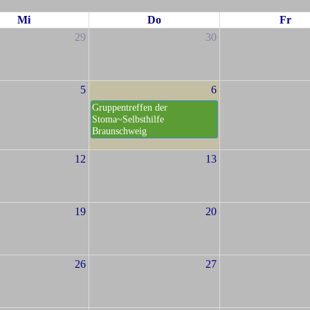
Mi
Do
Fr
29
30
5
6
Gruppentreffen der
Stoma~Selbsthilfe
Braunschweig
12
13
19
20
26
27