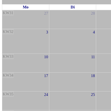
Mo
Di
KW31
27
28
KW32
3
4
KW33
10
11
KW34
17
18
KW35
24
25