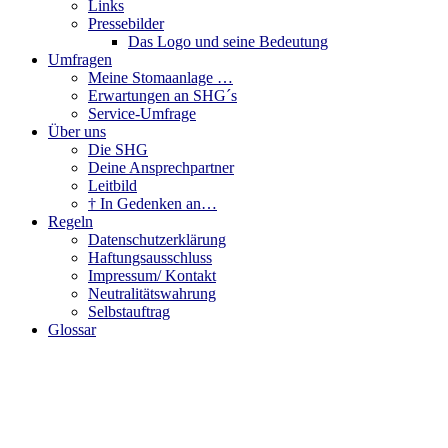
Links
Pressebilder
Das Logo und seine Bedeutung
Umfragen
Meine Stomaanlage …
Erwartungen an SHG´s
Service-Umfrage
Über uns
Die SHG
Deine Ansprechpartner
Leitbild
† In Gedenken an…
Regeln
Datenschutzerklärung
Haftungsausschluss
Impressum/ Kontakt
Neutralitätswahrung
Selbstauftrag
Glossar