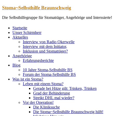
Zum
Stoma~Selbsthilfe Braunschweig
Inhalt
springen
Die Selbsthilfegruppe für Stomaträger, Angehörige und Interssierte!
Startseite
Unser Schirmherr
Aktuelles
Interview von Radio Okerwelle
Interview mit dem Initiator,
Inklusion und Stomaträger?
Angehörige
Erfahrungsberichte
Blog
10 Jahre Stoma-Selbsthilfe BS
Forum der Stoma-Selbsthilfe BS
Was ist ein Stoma?
Leben mit einem Stoma?
Gerade bei Hitze gilt: Trinken, Trinken
Grad der Behinderung
Streikt DHL mal wieder?
Vor der Operation!
Die Kliniksuche
Die Stoma~Selbsthilfe Braunschweig hilft!