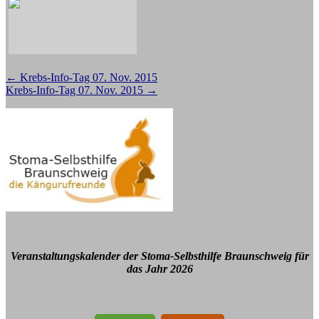
Beitragsnavigation
←
Krebs-Info-Tag 07. Nov. 2015
Krebs-Info-Tag 07. Nov. 2015
→
Veranstaltungskalender der Stoma-Selbsthilfe Braunschweig für
das Jahr 2026