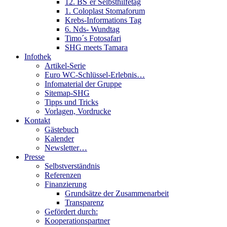
12. BS´er Selbsthilfetag
1. Coloplast Stomaforum
Krebs-Informations Tag
6. Nds- Wundtag
Timo´s Fotosafari
SHG meets Tamara
Infothek
Artikel-Serie
Euro WC-Schlüssel-Erlebnis…
Infomaterial der Gruppe
Sitemap-SHG
Tipps und Tricks
Vorlagen, Vordrucke
Kontakt
Gästebuch
Kalender
Newsletter…
Presse
Selbstverständnis
Referenzen
Finanzierung
Grundsätze der Zusammenarbeit
Transparenz
Gefördert durch:
Kooperationspartner