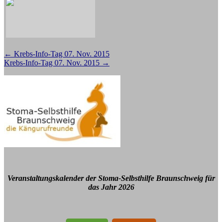
Beitragsnavigation
←
Krebs-Info-Tag 07. Nov. 2015
Krebs-Info-Tag 07. Nov. 2015
→
Veranstaltungskalender der Stoma-Selbsthilfe Braunschweig für
das Jahr 2026