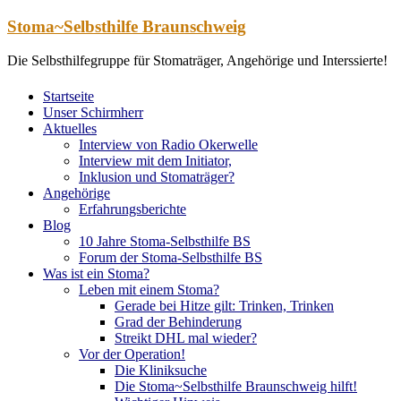
Zum
Stoma~Selbsthilfe Braunschweig
Inhalt
springen
Die Selbsthilfegruppe für Stomaträger, Angehörige und Interssierte!
Startseite
Unser Schirmherr
Aktuelles
Interview von Radio Okerwelle
Interview mit dem Initiator,
Inklusion und Stomaträger?
Angehörige
Erfahrungsberichte
Blog
10 Jahre Stoma-Selbsthilfe BS
Forum der Stoma-Selbsthilfe BS
Was ist ein Stoma?
Leben mit einem Stoma?
Gerade bei Hitze gilt: Trinken, Trinken
Grad der Behinderung
Streikt DHL mal wieder?
Vor der Operation!
Die Kliniksuche
Die Stoma~Selbsthilfe Braunschweig hilft!