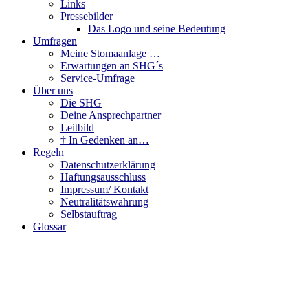
Links
Pressebilder
Das Logo und seine Bedeutung
Umfragen
Meine Stomaanlage …
Erwartungen an SHG´s
Service-Umfrage
Über uns
Die SHG
Deine Ansprechpartner
Leitbild
† In Gedenken an…
Regeln
Datenschutzerklärung
Haftungsausschluss
Impressum/ Kontakt
Neutralitätswahrung
Selbstauftrag
Glossar