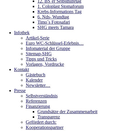
12. BS´er Selbsthilfetag
1. Coloplast Stomaforum
Krebs-Informations Tag
6. Nds- Wundtag
Timo´s Fotosafari
SHG meets Tamara
Infothek
Artikel-Serie
Euro WC-Schlüssel-Erlebnis…
Infomaterial der Gruppe
Sitemap-SHG
Tipps und Tricks
Vorlagen, Vordrucke
Kontakt
Gästebuch
Kalender
Newsletter…
Presse
Selbstverständnis
Referenzen
Finanzierung
Grundsätze der Zusammenarbeit
Transparenz
Gefördert durch:
Kooperationspartner