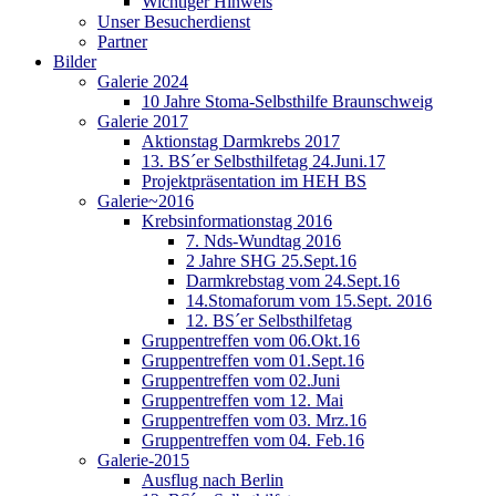
Wichtiger Hinweis
Unser Besucherdienst
Partner
Bilder
Galerie 2024
10 Jahre Stoma-Selbsthilfe Braunschweig
Galerie 2017
Aktionstag Darmkrebs 2017
13. BS´er Selbsthilfetag 24.Juni.17
Projektpräsentation im HEH BS
Galerie~2016
Krebsinformationstag 2016
7. Nds-Wundtag 2016
2 Jahre SHG 25.Sept.16
Darmkrebstag vom 24.Sept.16
14.Stomaforum vom 15.Sept. 2016
12. BS´er Selbsthilfetag
Gruppentreffen vom 06.Okt.16
Gruppentreffen vom 01.Sept.16
Gruppentreffen vom 02.Juni
Gruppentreffen vom 12. Mai
Gruppentreffen vom 03. Mrz.16
Gruppentreffen vom 04. Feb.16
Galerie-2015
Ausflug nach Berlin