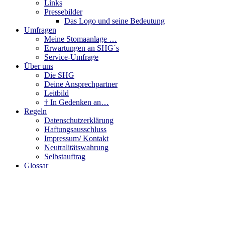
Links
Pressebilder
Das Logo und seine Bedeutung
Umfragen
Meine Stomaanlage …
Erwartungen an SHG´s
Service-Umfrage
Über uns
Die SHG
Deine Ansprechpartner
Leitbild
† In Gedenken an…
Regeln
Datenschutzerklärung
Haftungsausschluss
Impressum/ Kontakt
Neutralitätswahrung
Selbstauftrag
Glossar