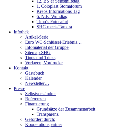
12. BS´er Selbsthilfetag
1. Coloplast Stomaforum
Krebs-Informations Tag
6. Nds- Wundtag
Timo´s Fotosafari
SHG meets Tamara
Infothek
Artikel-Serie
Euro WC-Schlüssel-Erlebnis…
Infomaterial der Gruppe
Sitemap-SHG
Tipps und Tricks
Vorlagen, Vordrucke
Kontakt
Gästebuch
Kalender
Newsletter…
Presse
Selbstverständnis
Referenzen
Finanzierung
Grundsätze der Zusammenarbeit
Transparenz
Gefördert durch:
Kooperationspartner