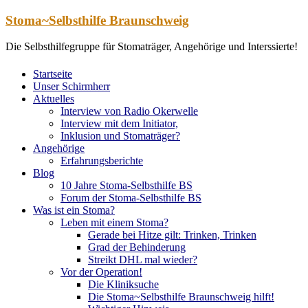
Zum
Stoma~Selbsthilfe Braunschweig
Inhalt
springen
Die Selbsthilfegruppe für Stomaträger, Angehörige und Interssierte!
Startseite
Unser Schirmherr
Aktuelles
Interview von Radio Okerwelle
Interview mit dem Initiator,
Inklusion und Stomaträger?
Angehörige
Erfahrungsberichte
Blog
10 Jahre Stoma-Selbsthilfe BS
Forum der Stoma-Selbsthilfe BS
Was ist ein Stoma?
Leben mit einem Stoma?
Gerade bei Hitze gilt: Trinken, Trinken
Grad der Behinderung
Streikt DHL mal wieder?
Vor der Operation!
Die Kliniksuche
Die Stoma~Selbsthilfe Braunschweig hilft!