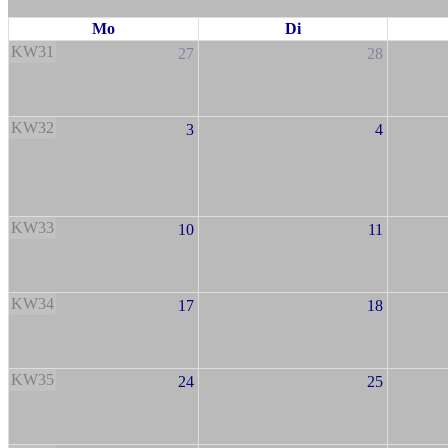
Mo
Di
KW31
27
28
KW32
3
4
KW33
10
11
KW34
17
18
KW35
24
25