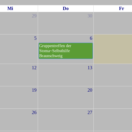
Mi
Do
Fr
29
30
5
6
Gruppentreffen der
Stoma~Selbsthilfe
Braunschweig
12
13
19
20
26
27