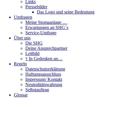
Links
Pressebilder
Das Logo und seine Bedeutung
Umfragen
Meine Stomaanlage …
Erwartungen an SHG´s
Service-Umfrage
Über uns
Die SHG
Deine Ansprechpartner
Leitbild
† In Gedenken an…
Regeln
Datenschutzerklärung
Haftungsausschluss
Impressum/ Kontakt
Neutralitätswahrung
Selbstauftrag
Glossar