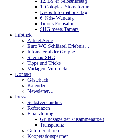
12. BS´er Selbsthilfetag
1. Coloplast Stomaforum
Krebs-Informations Tag
6. Nds- Wundtag
Timo´s Fotosafari
SHG meets Tamara
Infothek
Artikel-Serie
Euro WC-Schlüssel-Erlebnis…
Infomaterial der Gruppe
Sitemap-SHG
Tipps und Tricks
Vorlagen, Vordrucke
Kontakt
Gästebuch
Kalender
Newsletter…
Presse
Selbstverständnis
Referenzen
Finanzierung
Grundsätze der Zusammenarbeit
Transparenz
Gefördert durch:
Kooperationspartner