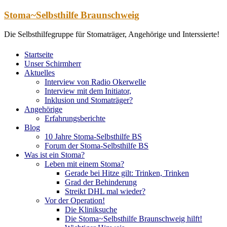
Zum
Stoma~Selbsthilfe Braunschweig
Inhalt
springen
Die Selbsthilfegruppe für Stomaträger, Angehörige und Interssierte!
Startseite
Unser Schirmherr
Aktuelles
Interview von Radio Okerwelle
Interview mit dem Initiator,
Inklusion und Stomaträger?
Angehörige
Erfahrungsberichte
Blog
10 Jahre Stoma-Selbsthilfe BS
Forum der Stoma-Selbsthilfe BS
Was ist ein Stoma?
Leben mit einem Stoma?
Gerade bei Hitze gilt: Trinken, Trinken
Grad der Behinderung
Streikt DHL mal wieder?
Vor der Operation!
Die Kliniksuche
Die Stoma~Selbsthilfe Braunschweig hilft!