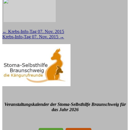
Beitragsnavigation
←
Krebs-Info-Tag 07. Nov. 2015
Krebs-Info-Tag 07. Nov. 2015
→
Veranstaltungskalender der Stoma-Selbsthilfe Braunschweig für
das Jahr 2026