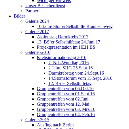
Wichtiger Hinweis
Unser Besucherdienst
Partner
Bilder
Galerie 2024
10 Jahre Stoma-Selbsthilfe Braunschweig
Galerie 2017
Aktionstag Darmkrebs 2017
13. BS´er Selbsthilfetag 24.Juni.17
Projektpräsentation im HEH BS
Galerie~2016
Krebsinformationstag 2016
7. Nds-Wundtag 2016
2 Jahre SHG 25.Sept.16
Darmkrebstag vom 24.Sept.16
14.Stomaforum vom 15.Sept. 2016
12. BS´er Selbsthilfetag
Gruppentreffen vom 06.Okt.16
Gruppentreffen vom 01.Sept.16
Gruppentreffen vom 02.Juni
Gruppentreffen vom 12. Mai
Gruppentreffen vom 03. Mrz.16
Gruppentreffen vom 04. Feb.16
Galerie-2015
Ausflug nach Berlin