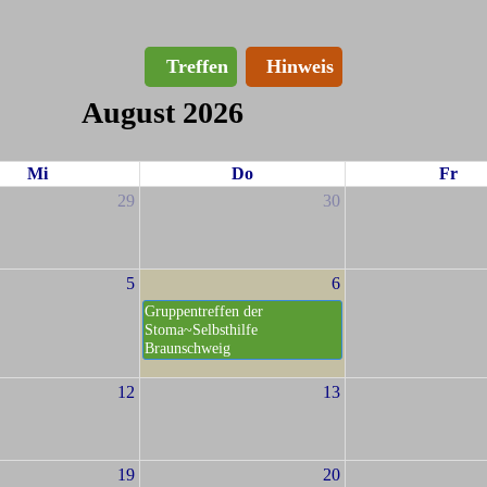
Treffen
Hinweis
August 2026
Mi
Do
Fr
29
30
5
6
Gruppentreffen der
Stoma~Selbsthilfe
Braunschweig
12
13
19
20