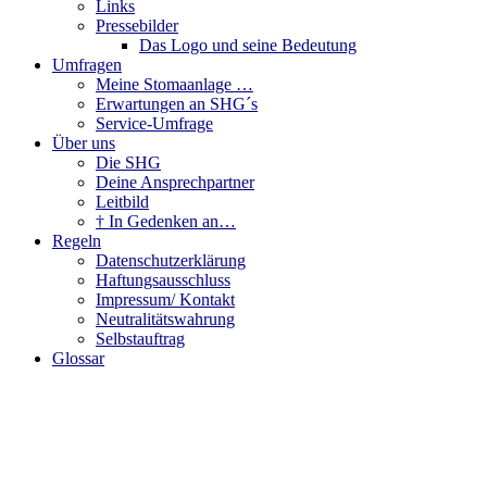
Links
Pressebilder
Das Logo und seine Bedeutung
Umfragen
Meine Stomaanlage …
Erwartungen an SHG´s
Service-Umfrage
Über uns
Die SHG
Deine Ansprechpartner
Leitbild
† In Gedenken an…
Regeln
Datenschutzerklärung
Haftungsausschluss
Impressum/ Kontakt
Neutralitätswahrung
Selbstauftrag
Glossar