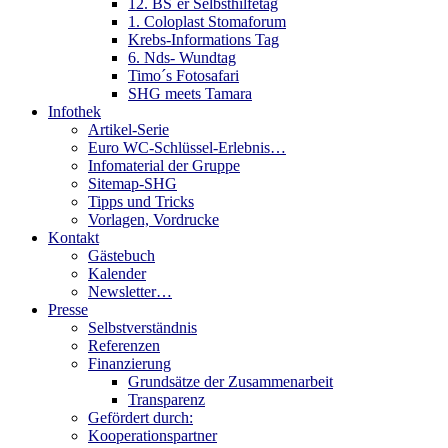
12. BS´er Selbsthilfetag
1. Coloplast Stomaforum
Krebs-Informations Tag
6. Nds- Wundtag
Timo´s Fotosafari
SHG meets Tamara
Infothek
Artikel-Serie
Euro WC-Schlüssel-Erlebnis…
Infomaterial der Gruppe
Sitemap-SHG
Tipps und Tricks
Vorlagen, Vordrucke
Kontakt
Gästebuch
Kalender
Newsletter…
Presse
Selbstverständnis
Referenzen
Finanzierung
Grundsätze der Zusammenarbeit
Transparenz
Gefördert durch:
Kooperationspartner