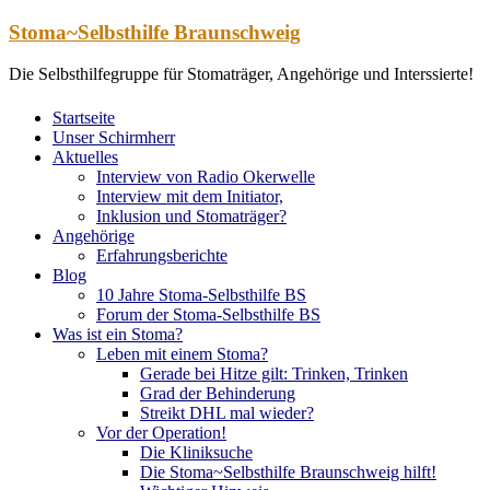
Zum
Stoma~Selbsthilfe Braunschweig
Inhalt
springen
Die Selbsthilfegruppe für Stomaträger, Angehörige und Interssierte!
Startseite
Unser Schirmherr
Aktuelles
Interview von Radio Okerwelle
Interview mit dem Initiator,
Inklusion und Stomaträger?
Angehörige
Erfahrungsberichte
Blog
10 Jahre Stoma-Selbsthilfe BS
Forum der Stoma-Selbsthilfe BS
Was ist ein Stoma?
Leben mit einem Stoma?
Gerade bei Hitze gilt: Trinken, Trinken
Grad der Behinderung
Streikt DHL mal wieder?
Vor der Operation!
Die Kliniksuche
Die Stoma~Selbsthilfe Braunschweig hilft!