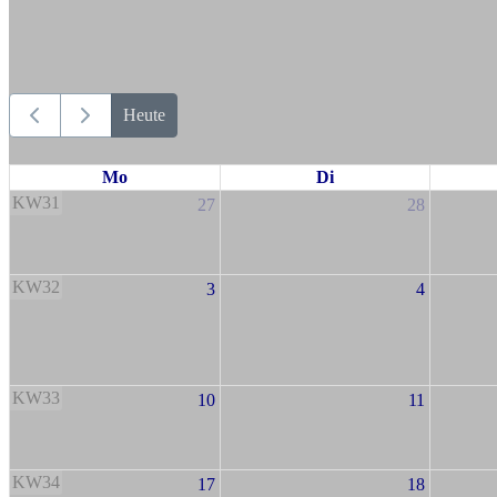
Heute
Mo
Di
KW31
27
28
KW32
3
4
KW33
10
11
KW34
17
18