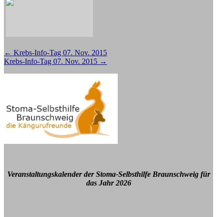
Beitragsnavigation
←
Krebs-Info-Tag 07. Nov. 2015
Krebs-Info-Tag 07. Nov. 2015
→
Veranstaltungskalender der Stoma-Selbsthilfe Braunschweig für
das Jahr 2026