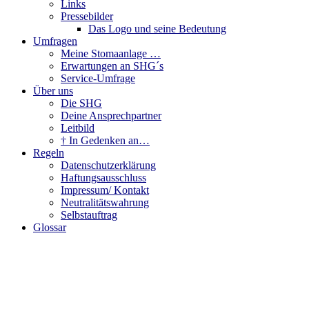
Links
Pressebilder
Das Logo und seine Bedeutung
Umfragen
Meine Stomaanlage …
Erwartungen an SHG´s
Service-Umfrage
Über uns
Die SHG
Deine Ansprechpartner
Leitbild
† In Gedenken an…
Regeln
Datenschutzerklärung
Haftungsausschluss
Impressum/ Kontakt
Neutralitätswahrung
Selbstauftrag
Glossar