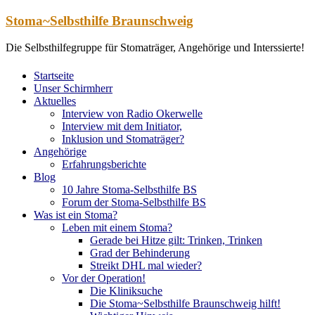
Zum
Stoma~Selbsthilfe Braunschweig
Inhalt
springen
Die Selbsthilfegruppe für Stomaträger, Angehörige und Interssierte!
Startseite
Unser Schirmherr
Aktuelles
Interview von Radio Okerwelle
Interview mit dem Initiator,
Inklusion und Stomaträger?
Angehörige
Erfahrungsberichte
Blog
10 Jahre Stoma-Selbsthilfe BS
Forum der Stoma-Selbsthilfe BS
Was ist ein Stoma?
Leben mit einem Stoma?
Gerade bei Hitze gilt: Trinken, Trinken
Grad der Behinderung
Streikt DHL mal wieder?
Vor der Operation!
Die Kliniksuche
Die Stoma~Selbsthilfe Braunschweig hilft!