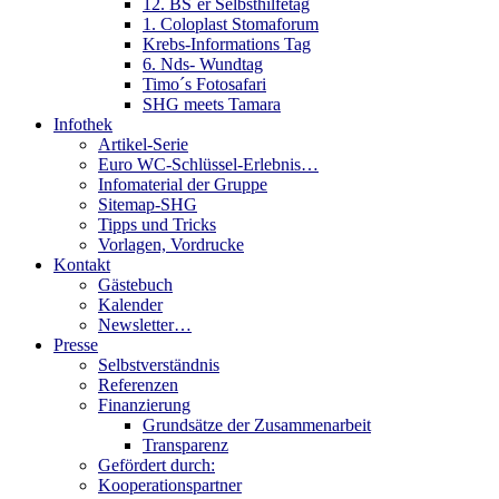
12. BS´er Selbsthilfetag
1. Coloplast Stomaforum
Krebs-Informations Tag
6. Nds- Wundtag
Timo´s Fotosafari
SHG meets Tamara
Infothek
Artikel-Serie
Euro WC-Schlüssel-Erlebnis…
Infomaterial der Gruppe
Sitemap-SHG
Tipps und Tricks
Vorlagen, Vordrucke
Kontakt
Gästebuch
Kalender
Newsletter…
Presse
Selbstverständnis
Referenzen
Finanzierung
Grundsätze der Zusammenarbeit
Transparenz
Gefördert durch:
Kooperationspartner