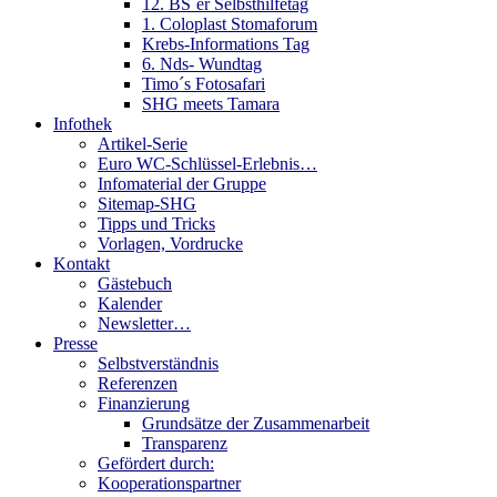
12. BS´er Selbsthilfetag
1. Coloplast Stomaforum
Krebs-Informations Tag
6. Nds- Wundtag
Timo´s Fotosafari
SHG meets Tamara
Infothek
Artikel-Serie
Euro WC-Schlüssel-Erlebnis…
Infomaterial der Gruppe
Sitemap-SHG
Tipps und Tricks
Vorlagen, Vordrucke
Kontakt
Gästebuch
Kalender
Newsletter…
Presse
Selbstverständnis
Referenzen
Finanzierung
Grundsätze der Zusammenarbeit
Transparenz
Gefördert durch:
Kooperationspartner