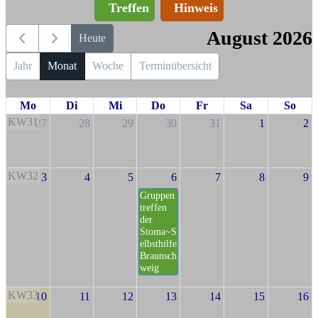
Treffen
Hinweis
August 2026
Heute
Jahr
Monat
Woche
Terminübersicht
Mo
Di
Mi
Do
Fr
Sa
So
KW31
27
28
29
30
31
1
2
KW32
3
4
5
6
7
8
9
Gruppen
treffen
der
Stoma~S
elbsthilfe
Braunsch
weig
KW33
10
11
12
13
14
15
16