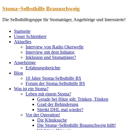
Zum
Stoma~Selbsthilfe Braunschweig
Inhalt
springen
Die Selbsthilfegruppe für Stomaträger, Angehörige und Interssierte!
Startseite
Unser Schirmherr
Aktuelles
Interview von Radio Okerwelle
Interview mit dem Initiator,
Inklusion und Stomaträger?
Angehörige
Erfahrungsberichte
Blog
10 Jahre Stoma-Selbsthilfe BS
Forum der Stoma-Selbsthilfe BS
Was ist ein Stoma?
Leben mit einem Stoma?
Gerade bei Hitze gilt: Trinken, Trinken
Grad der Behinderung
Streikt DHL mal wieder?
Vor der Operation!
Die Kliniksuche
Die Stoma~Selbsthilfe Braunschweig hilft!