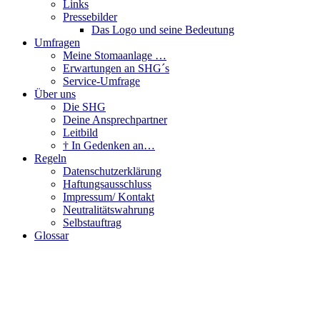
Links
Pressebilder
Das Logo und seine Bedeutung
Umfragen
Meine Stomaanlage …
Erwartungen an SHG´s
Service-Umfrage
Über uns
Die SHG
Deine Ansprechpartner
Leitbild
† In Gedenken an…
Regeln
Datenschutzerklärung
Haftungsausschluss
Impressum/ Kontakt
Neutralitätswahrung
Selbstauftrag
Glossar