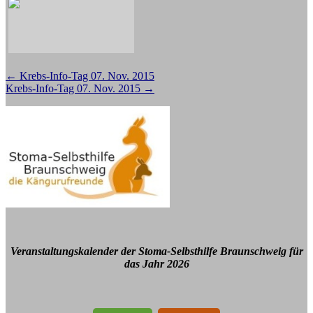
Beitragsnavigation
←
Krebs-Info-Tag 07. Nov. 2015
Krebs-Info-Tag 07. Nov. 2015
→
Veranstaltungskalender der Stoma-Selbsthilfe Braunschweig für
das Jahr 2026