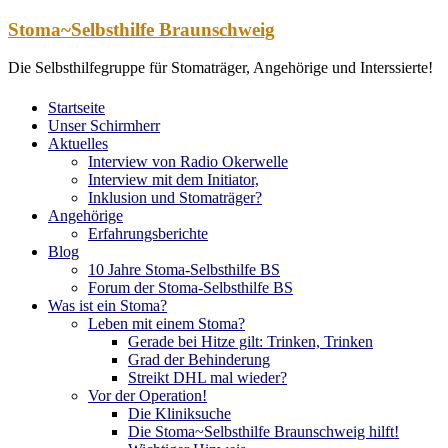
Zum
Stoma~Selbsthilfe Braunschweig
Inhalt
springen
Die Selbsthilfegruppe für Stomaträger, Angehörige und Interssierte!
Startseite
Unser Schirmherr
Aktuelles
Interview von Radio Okerwelle
Interview mit dem Initiator,
Inklusion und Stomaträger?
Angehörige
Erfahrungsberichte
Blog
10 Jahre Stoma-Selbsthilfe BS
Forum der Stoma-Selbsthilfe BS
Was ist ein Stoma?
Leben mit einem Stoma?
Gerade bei Hitze gilt: Trinken, Trinken
Grad der Behinderung
Streikt DHL mal wieder?
Vor der Operation!
Die Kliniksuche
Die Stoma~Selbsthilfe Braunschweig hilft!