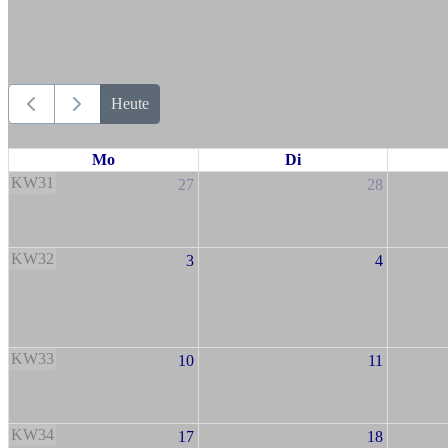
Heute
Mo
Di
KW31
27
28
KW32
3
4
KW33
10
11
KW34
17
18