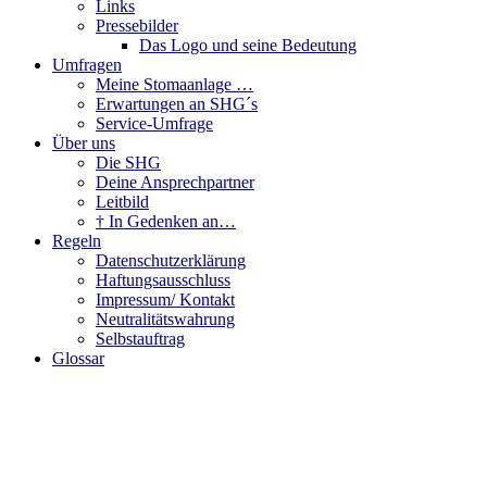
Links
Pressebilder
Das Logo und seine Bedeutung
Umfragen
Meine Stomaanlage …
Erwartungen an SHG´s
Service-Umfrage
Über uns
Die SHG
Deine Ansprechpartner
Leitbild
† In Gedenken an…
Regeln
Datenschutzerklärung
Haftungsausschluss
Impressum/ Kontakt
Neutralitätswahrung
Selbstauftrag
Glossar