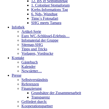
12. BS´er Selbsthilfetag
1. Coloplast Stomaforum
Krebs-Informations Tag
6. Nds- Wundtag
Timo´s Fotosafari
SHG meets Tamara
Infothek
Artikel-Serie
Euro WC-Schlüssel-Erlebnis…
Infomaterial der Gruppe
Sitemap-SHG
Tipps und Tricks
Vorlagen, Vordrucke
Kontakt
Gästebuch
Kalender
Newsletter…
Presse
Selbstverständnis
Referenzen
Finanzierung
Grundsätze der Zusammenarbeit
Transparenz
Gefördert durch:
Kooperationspartner