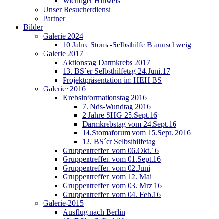
Wichtiger Hinweis
Unser Besucherdienst
Partner
Bilder
Galerie 2024
10 Jahre Stoma-Selbsthilfe Braunschweig
Galerie 2017
Aktionstag Darmkrebs 2017
13. BS´er Selbsthilfetag 24.Juni.17
Projektpräsentation im HEH BS
Galerie~2016
Krebsinformationstag 2016
7. Nds-Wundtag 2016
2 Jahre SHG 25.Sept.16
Darmkrebstag vom 24.Sept.16
14.Stomaforum vom 15.Sept. 2016
12. BS´er Selbsthilfetag
Gruppentreffen vom 06.Okt.16
Gruppentreffen vom 01.Sept.16
Gruppentreffen vom 02.Juni
Gruppentreffen vom 12. Mai
Gruppentreffen vom 03. Mrz.16
Gruppentreffen vom 04. Feb.16
Galerie-2015
Ausflug nach Berlin