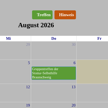
Treffen
Hinweis
August 2026
Mi
Do
Fr
29
30
5
6
Gruppentreffen der
Stoma~Selbsthilfe
Braunschweig
12
13
19
20