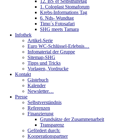
12. BS´er Selbsthilfetag
1. Coloplast Stomaforum
Krebs-Informations Tag
6. Nds- Wundtag
Timo´s Fotosafari
SHG meets Tamara
Infothek
Artikel-Serie
Euro WC-Schlüssel-Erlebnis…
Infomaterial der Gruppe
Sitemap-SHG
Tipps und Tricks
Vorlagen, Vordrucke
Kontakt
Gästebuch
Kalender
Newsletter…
Presse
Selbstverständnis
Referenzen
Finanzierung
Grundsätze der Zusammenarbeit
Transparenz
Gefördert durch:
Kooperationspartner