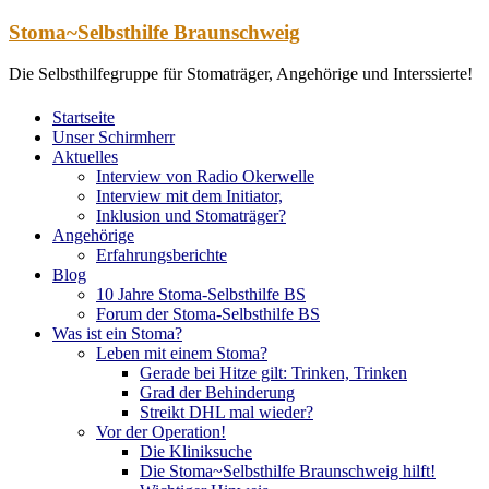
Zum
Stoma~Selbsthilfe Braunschweig
Inhalt
springen
Die Selbsthilfegruppe für Stomaträger, Angehörige und Interssierte!
Startseite
Unser Schirmherr
Aktuelles
Interview von Radio Okerwelle
Interview mit dem Initiator,
Inklusion und Stomaträger?
Angehörige
Erfahrungsberichte
Blog
10 Jahre Stoma-Selbsthilfe BS
Forum der Stoma-Selbsthilfe BS
Was ist ein Stoma?
Leben mit einem Stoma?
Gerade bei Hitze gilt: Trinken, Trinken
Grad der Behinderung
Streikt DHL mal wieder?
Vor der Operation!
Die Kliniksuche
Die Stoma~Selbsthilfe Braunschweig hilft!