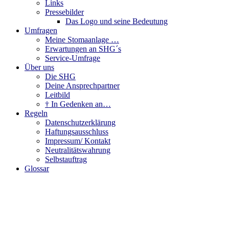
Links
Pressebilder
Das Logo und seine Bedeutung
Umfragen
Meine Stomaanlage …
Erwartungen an SHG´s
Service-Umfrage
Über uns
Die SHG
Deine Ansprechpartner
Leitbild
† In Gedenken an…
Regeln
Datenschutzerklärung
Haftungsausschluss
Impressum/ Kontakt
Neutralitätswahrung
Selbstauftrag
Glossar