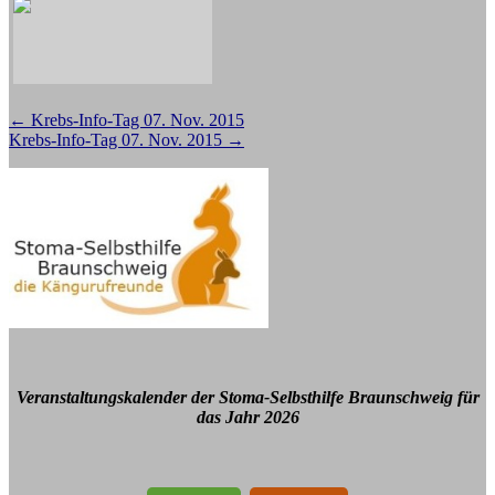
Beitragsnavigation
←
Krebs-Info-Tag 07. Nov. 2015
Krebs-Info-Tag 07. Nov. 2015
→
Veranstaltungskalender der Stoma-Selbsthilfe Braunschweig für
das Jahr 2026