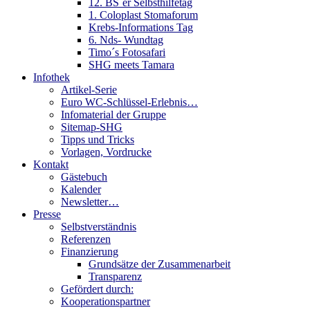
12. BS´er Selbsthilfetag
1. Coloplast Stomaforum
Krebs-Informations Tag
6. Nds- Wundtag
Timo´s Fotosafari
SHG meets Tamara
Infothek
Artikel-Serie
Euro WC-Schlüssel-Erlebnis…
Infomaterial der Gruppe
Sitemap-SHG
Tipps und Tricks
Vorlagen, Vordrucke
Kontakt
Gästebuch
Kalender
Newsletter…
Presse
Selbstverständnis
Referenzen
Finanzierung
Grundsätze der Zusammenarbeit
Transparenz
Gefördert durch:
Kooperationspartner