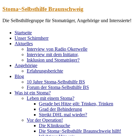
Zum
Stoma~Selbsthilfe Braunschweig
Inhalt
springen
Die Selbsthilfegruppe für Stomaträger, Angehörige und Interssierte!
Startseite
Unser Schirmherr
Aktuelles
Interview von Radio Okerwelle
Interview mit dem Initiator,
Inklusion und Stomaträger?
Angehörige
Erfahrungsberichte
Blog
10 Jahre Stoma-Selbsthilfe BS
Forum der Stoma-Selbsthilfe BS
Was ist ein Stoma?
Leben mit einem Stoma?
Gerade bei Hitze gilt: Trinken, Trinken
Grad der Behinderung
Streikt DHL mal wieder?
Vor der Operation!
Die Kliniksuche
Die Stoma~Selbsthilfe Braunschweig hilft!