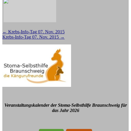
Beitragsnavigation
←
Krebs-Info-Tag 07. Nov. 2015
Krebs-Info-Tag 07. Nov. 2015
→
Veranstaltungskalender der Stoma-Selbsthilfe Braunschweig für
das Jahr 2026