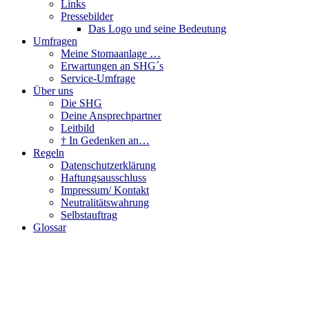
Links
Pressebilder
Das Logo und seine Bedeutung
Umfragen
Meine Stomaanlage …
Erwartungen an SHG´s
Service-Umfrage
Über uns
Die SHG
Deine Ansprechpartner
Leitbild
† In Gedenken an…
Regeln
Datenschutzerklärung
Haftungsausschluss
Impressum/ Kontakt
Neutralitätswahrung
Selbstauftrag
Glossar