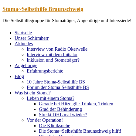
Zum
Stoma~Selbsthilfe Braunschweig
Inhalt
springen
Die Selbsthilfegruppe für Stomaträger, Angehörige und Interssierte!
Startseite
Unser Schirmherr
Aktuelles
Interview von Radio Okerwelle
Interview mit dem Initiator,
Inklusion und Stomaträger?
Angehörige
Erfahrungsberichte
Blog
10 Jahre Stoma-Selbsthilfe BS
Forum der Stoma-Selbsthilfe BS
Was ist ein Stoma?
Leben mit einem Stoma?
Gerade bei Hitze gilt: Trinken, Trinken
Grad der Behinderung
Streikt DHL mal wieder?
Vor der Operation!
Die Kliniksuche
Die Stoma~Selbsthilfe Braunschweig hilft!