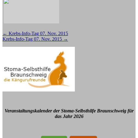
Beitragsnavigation
←
Krebs-Info-Tag 07. Nov. 2015
Krebs-Info-Tag 07. Nov. 2015
→
Veranstaltungskalender der Stoma-Selbsthilfe Braunschweig für
das Jahr 2026