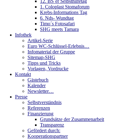
12. BS´er Selbsthilfetag
1. Coloplast Stomaforum
Krebs-Informations Tag
6. Nds- Wundtag
Timo´s Fotosafari
SHG meets Tamara
Infothek
Artikel-Serie
Euro WC-Schlüssel-Erlebnis…
Infomaterial der Gruppe
Sitemap-SHG
Tipps und Tricks
Vorlagen, Vordrucke
Kontakt
Gästebuch
Kalender
Newsletter…
Presse
Selbstverständnis
Referenzen
Finanzierung
Grundsätze der Zusammenarbeit
Transparenz
Gefördert durch:
Kooperationspartner