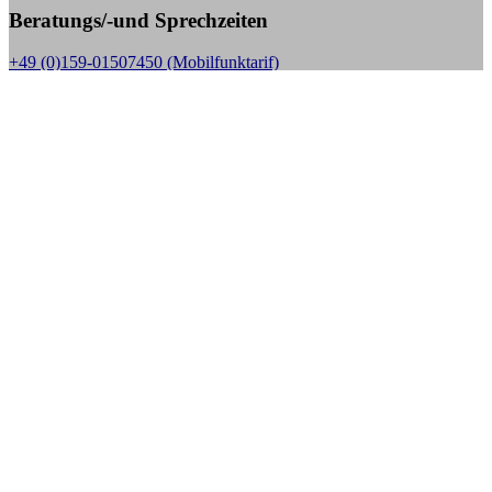
Beratungs/-und Sprechzeiten
+49 (0)159-01507450 (Mobilfunktarif)
Sprechzeiten:
Mo bis Fr. 10.00 - 18.00 Uhr,
außer jeden 1. Donnerstag im Monat, dann nur in der Zeit
von 10.00 – 14.00 Uhr
E-Mail:
kontakt@stoma-selbsthilfe-bs.de, Web: www.stoma-selbsthilfe-bs.de
Aktuelle Beiträge
10 Jahre Stoma-Selbsthilfe Braunschweig die
Kängurufreunde
8. Mai 2024
SHG Gruppentreffen Update
29. Juni 2020
Taschenkontrollen bei Veranstaltungen – die Kritik reißt nicht
ab
4. März 2018
Projektpräsentation der Pflegeschule am HEH in BS
23. Juni
2017