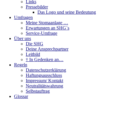
Links
Pressebilder
Das Logo und seine Bedeutung
Umfragen
Meine Stomaanlage …
Erwartungen an SHG´s
Service-Umfrage
Über uns
Die SHG
Deine Ansprechpartner
Leitbild
† In Gedenken an…
Regeln
Datenschutzerklärung
Haftungsausschluss
Impressum/ Kontakt
Neutralitätswahrung
Selbstauftrag
Glossar