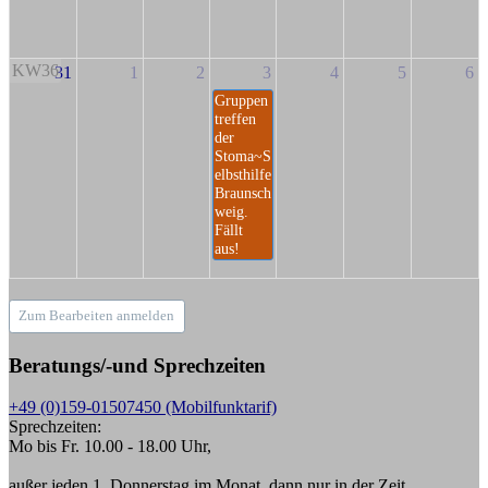
KW36
31
1
2
3
4
5
6
Gruppen
treffen
der
Stoma~S
elbsthilfe
Braunsch
weig.
Fällt
aus!
Zum Bearbeiten anmelden
Beratungs/-und Sprechzeiten
+49 (0)159-01507450 (Mobilfunktarif)
Sprechzeiten:
Mo bis Fr. 10.00 - 18.00 Uhr,
außer jeden 1. Donnerstag im Monat, dann nur in der Zeit