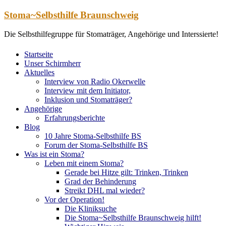
Zum
Stoma~Selbsthilfe Braunschweig
Inhalt
springen
Die Selbsthilfegruppe für Stomaträger, Angehörige und Interssierte!
Startseite
Unser Schirmherr
Aktuelles
Interview von Radio Okerwelle
Interview mit dem Initiator,
Inklusion und Stomaträger?
Angehörige
Erfahrungsberichte
Blog
10 Jahre Stoma-Selbsthilfe BS
Forum der Stoma-Selbsthilfe BS
Was ist ein Stoma?
Leben mit einem Stoma?
Gerade bei Hitze gilt: Trinken, Trinken
Grad der Behinderung
Streikt DHL mal wieder?
Vor der Operation!
Die Kliniksuche
Die Stoma~Selbsthilfe Braunschweig hilft!