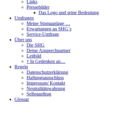
Links
Pressebilder
Das Logo und seine Bedeutung
Umfragen
Meine Stomaanlage …
Erwartungen an SHG´s
Service-Umfrage
Über uns
Die SHG
Deine Ansprechpartner
Leitbild
† In Gedenken an…
Regeln
Datenschutzerklärung
Haftungsausschluss
Impressum/ Kontakt
Neutralitätswahrung
Selbstauftrag
Glossar