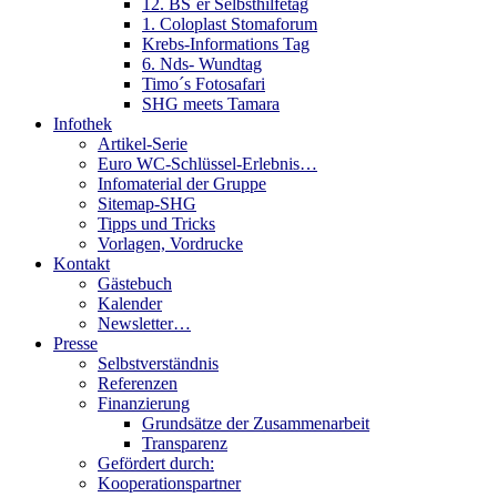
12. BS´er Selbsthilfetag
1. Coloplast Stomaforum
Krebs-Informations Tag
6. Nds- Wundtag
Timo´s Fotosafari
SHG meets Tamara
Infothek
Artikel-Serie
Euro WC-Schlüssel-Erlebnis…
Infomaterial der Gruppe
Sitemap-SHG
Tipps und Tricks
Vorlagen, Vordrucke
Kontakt
Gästebuch
Kalender
Newsletter…
Presse
Selbstverständnis
Referenzen
Finanzierung
Grundsätze der Zusammenarbeit
Transparenz
Gefördert durch:
Kooperationspartner