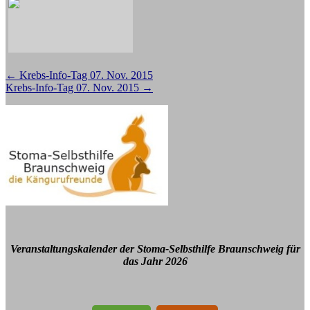
Beitragsnavigation
←
Krebs-Info-Tag 07. Nov. 2015
Krebs-Info-Tag 07. Nov. 2015
→
Veranstaltungskalender der Stoma-Selbsthilfe Braunschweig für
das Jahr 2026