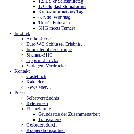
12. BS´er Selbsthilfetag
1. Coloplast Stomaforum
Krebs-Informations Tag
6. Nds- Wundtag
Timo´s Fotosafari
SHG meets Tamara
Infothek
Artikel-Serie
Euro WC-Schlüssel-Erlebnis…
Infomaterial der Gruppe
Sitemap-SHG
Tipps und Tricks
Vorlagen, Vordrucke
Kontakt
Gästebuch
Kalender
Newsletter…
Presse
Selbstverständnis
Referenzen
Finanzierung
Grundsätze der Zusammenarbeit
Transparenz
Gefördert durch:
Kooperationspartner