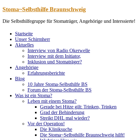
Zum
Stoma~Selbsthilfe Braunschweig
Inhalt
springen
Die Selbsthilfegruppe für Stomaträger, Angehörige und Interssierte!
Startseite
Unser Schirmherr
Aktuelles
Interview von Radio Okerwelle
Interview mit dem Initiator,
Inklusion und Stomaträger?
Angehörige
Erfahrungsberichte
Blog
10 Jahre Stoma-Selbsthilfe BS
Forum der Stoma-Selbsthilfe BS
Was ist ein Stoma?
Leben mit einem Stoma?
Gerade bei Hitze gilt: Trinken, Trinken
Grad der Behinderung
Streikt DHL mal wieder?
Vor der Operation!
Die Kliniksuche
Die Stoma~Selbsthilfe Braunschweig hilft!