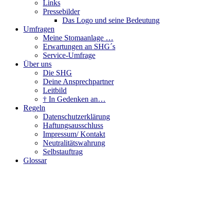
Links
Pressebilder
Das Logo und seine Bedeutung
Umfragen
Meine Stomaanlage …
Erwartungen an SHG´s
Service-Umfrage
Über uns
Die SHG
Deine Ansprechpartner
Leitbild
† In Gedenken an…
Regeln
Datenschutzerklärung
Haftungsausschluss
Impressum/ Kontakt
Neutralitätswahrung
Selbstauftrag
Glossar