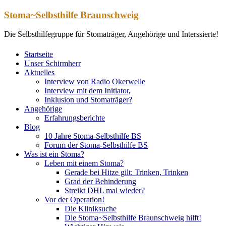
Zum
Stoma~Selbsthilfe Braunschweig
Inhalt
springen
Die Selbsthilfegruppe für Stomaträger, Angehörige und Interssierte!
Startseite
Unser Schirmherr
Aktuelles
Interview von Radio Okerwelle
Interview mit dem Initiator,
Inklusion und Stomaträger?
Angehörige
Erfahrungsberichte
Blog
10 Jahre Stoma-Selbsthilfe BS
Forum der Stoma-Selbsthilfe BS
Was ist ein Stoma?
Leben mit einem Stoma?
Gerade bei Hitze gilt: Trinken, Trinken
Grad der Behinderung
Streikt DHL mal wieder?
Vor der Operation!
Die Kliniksuche
Die Stoma~Selbsthilfe Braunschweig hilft!