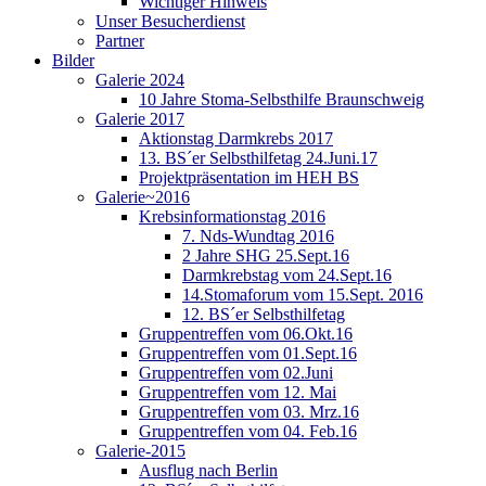
Wichtiger Hinweis
Unser Besucherdienst
Partner
Bilder
Galerie 2024
10 Jahre Stoma-Selbsthilfe Braunschweig
Galerie 2017
Aktionstag Darmkrebs 2017
13. BS´er Selbsthilfetag 24.Juni.17
Projektpräsentation im HEH BS
Galerie~2016
Krebsinformationstag 2016
7. Nds-Wundtag 2016
2 Jahre SHG 25.Sept.16
Darmkrebstag vom 24.Sept.16
14.Stomaforum vom 15.Sept. 2016
12. BS´er Selbsthilfetag
Gruppentreffen vom 06.Okt.16
Gruppentreffen vom 01.Sept.16
Gruppentreffen vom 02.Juni
Gruppentreffen vom 12. Mai
Gruppentreffen vom 03. Mrz.16
Gruppentreffen vom 04. Feb.16
Galerie-2015
Ausflug nach Berlin