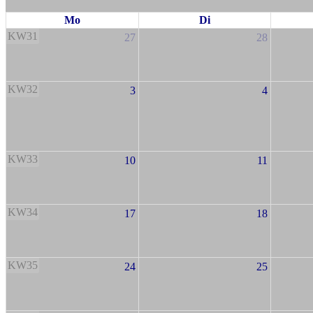
Mo
Di
KW31
27
28
KW32
3
4
KW33
10
11
KW34
17
18
KW35
24
25