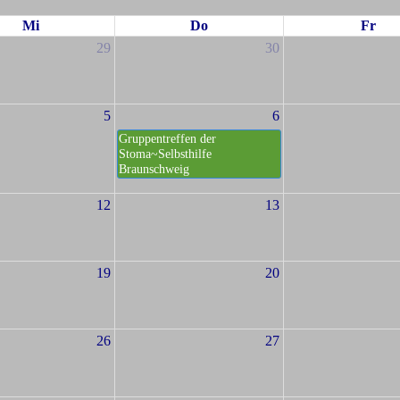
Mi
Do
Fr
29
30
5
6
Gruppentreffen der
Stoma~Selbsthilfe
Braunschweig
12
13
19
20
26
27