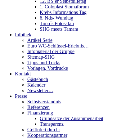
12. BS´er Selbsthilfetag
1. Coloplast Stomaforum
Krebs-Informations Tag
6. Nds- Wundtag
Timo´s Fotosafari
SHG meets Tamara
Infothek
Artikel-Serie
Euro WC-Schlüssel-Erlebnis…
Infomaterial der Gruppe
Sitemap-SHG
Tipps und Tricks
Vorlagen, Vordrucke
Kontakt
Gästebuch
Kalender
Newsletter…
Presse
Selbstverständnis
Referenzen
Finanzierung
Grundsätze der Zusammenarbeit
Transparenz
Gefördert durch:
Kooperationspartner