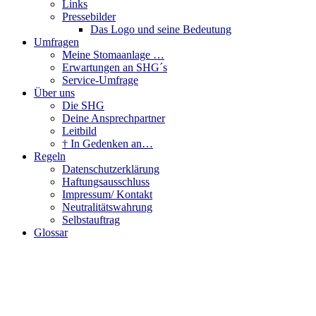
Links
Pressebilder
Das Logo und seine Bedeutung
Umfragen
Meine Stomaanlage …
Erwartungen an SHG´s
Service-Umfrage
Über uns
Die SHG
Deine Ansprechpartner
Leitbild
† In Gedenken an…
Regeln
Datenschutzerklärung
Haftungsausschluss
Impressum/ Kontakt
Neutralitätswahrung
Selbstauftrag
Glossar