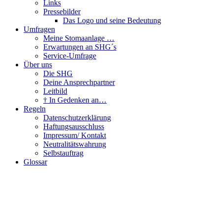
Links
Pressebilder
Das Logo und seine Bedeutung
Umfragen
Meine Stomaanlage …
Erwartungen an SHG´s
Service-Umfrage
Über uns
Die SHG
Deine Ansprechpartner
Leitbild
† In Gedenken an…
Regeln
Datenschutzerklärung
Haftungsausschluss
Impressum/ Kontakt
Neutralitätswahrung
Selbstauftrag
Glossar