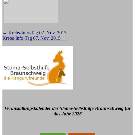
Beitragsnavigation
←
Krebs-Info-Tag 07. Nov. 2015
Krebs-Info-Tag 07. Nov. 2015
→
Veranstaltungskalender der Stoma-Selbsthilfe Braunschweig für
das Jahr 2026