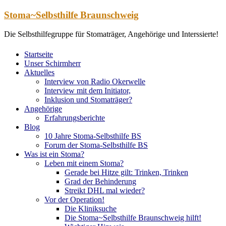
Zum
Stoma~Selbsthilfe Braunschweig
Inhalt
springen
Die Selbsthilfegruppe für Stomaträger, Angehörige und Interssierte!
Startseite
Unser Schirmherr
Aktuelles
Interview von Radio Okerwelle
Interview mit dem Initiator,
Inklusion und Stomaträger?
Angehörige
Erfahrungsberichte
Blog
10 Jahre Stoma-Selbsthilfe BS
Forum der Stoma-Selbsthilfe BS
Was ist ein Stoma?
Leben mit einem Stoma?
Gerade bei Hitze gilt: Trinken, Trinken
Grad der Behinderung
Streikt DHL mal wieder?
Vor der Operation!
Die Kliniksuche
Die Stoma~Selbsthilfe Braunschweig hilft!