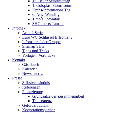
12. BS´er Selbsthilfetag
1. Coloplast Stomaforum
Krebs-Informations Tag
6. Nds- Wundtag
Timo´s Fotosafari
SHG meets Tamara
Infothek
Artikel-Serie
Euro WC-Schlüssel-Erlebnis…
Infomaterial der Gruppe
Sitemap-SHG
Tipps und Tricks
Vorlagen, Vordrucke
Kontakt
Gästebuch
Kalender
Newsletter…
Presse
Selbstverständnis
Referenzen
Finanzierung
Grundsätze der Zusammenarbeit
Transparenz
Gefördert durch:
Kooperationspartner