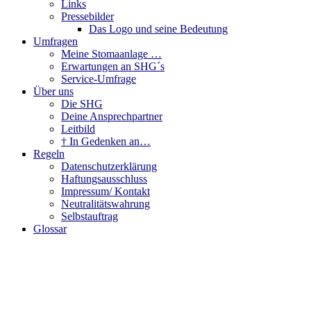
Links
Pressebilder
Das Logo und seine Bedeutung
Umfragen
Meine Stomaanlage …
Erwartungen an SHG´s
Service-Umfrage
Über uns
Die SHG
Deine Ansprechpartner
Leitbild
† In Gedenken an…
Regeln
Datenschutzerklärung
Haftungsausschluss
Impressum/ Kontakt
Neutralitätswahrung
Selbstauftrag
Glossar