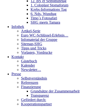
12. BS´er Selbsthilfetag
1. Coloplast Stomaforum
Krebs-Informations Tag
6. Nds- Wundtag
Timo´s Fotosafari
SHG meets Tamara
Infothek
Artikel-Serie
Euro WC-Schlüssel-Erlebnis…
Infomaterial der Gruppe
Sitemap-SHG
Tipps und Tricks
Vorlagen, Vordrucke
Kontakt
Gästebuch
Kalender
Newsletter…
Presse
Selbstverständnis
Referenzen
Finanzierung
Grundsätze der Zusammenarbeit
Transparenz
Gefördert durch:
Kooperationspartner