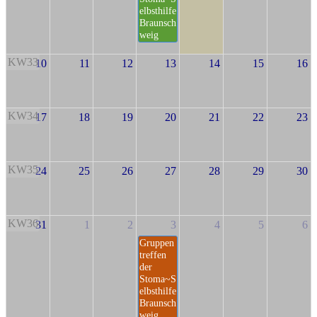
elbsthilfe
Braunsch
weig
KW33
10
11
12
13
14
15
16
KW34
17
18
19
20
21
22
23
KW35
24
25
26
27
28
29
30
KW36
31
1
2
3
4
5
6
Gruppen
treffen
der
Stoma~S
elbsthilfe
Braunsch
weig.