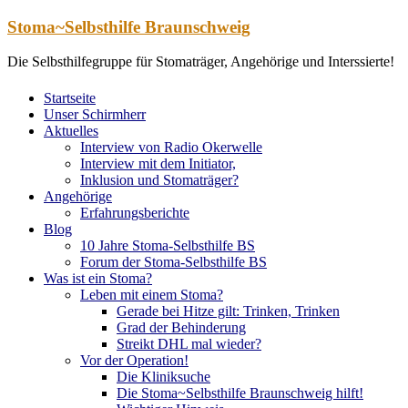
Zum
Stoma~Selbsthilfe Braunschweig
Inhalt
springen
Die Selbsthilfegruppe für Stomaträger, Angehörige und Interssierte!
Startseite
Unser Schirmherr
Aktuelles
Interview von Radio Okerwelle
Interview mit dem Initiator,
Inklusion und Stomaträger?
Angehörige
Erfahrungsberichte
Blog
10 Jahre Stoma-Selbsthilfe BS
Forum der Stoma-Selbsthilfe BS
Was ist ein Stoma?
Leben mit einem Stoma?
Gerade bei Hitze gilt: Trinken, Trinken
Grad der Behinderung
Streikt DHL mal wieder?
Vor der Operation!
Die Kliniksuche
Die Stoma~Selbsthilfe Braunschweig hilft!