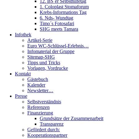
12. BS´er Selbsthilfetag
1. Coloplast Stomaforum
Krebs-Informations Tag
6. Nds- Wundtag
Timo´s Fotosafari
SHG meets Tamara
Infothek
Artikel-Serie
Euro WC-Schlüssel-Erlebnis…
Infomaterial der Gruppe
Sitemap-SHG
Tipps und Tricks
Vorlagen, Vordrucke
Kontakt
Gästebuch
Kalender
Newsletter…
Presse
Selbstverständnis
Referenzen
Finanzierung
Grundsätze der Zusammenarbeit
Transparenz
Gefördert durch:
Kooperationspartner