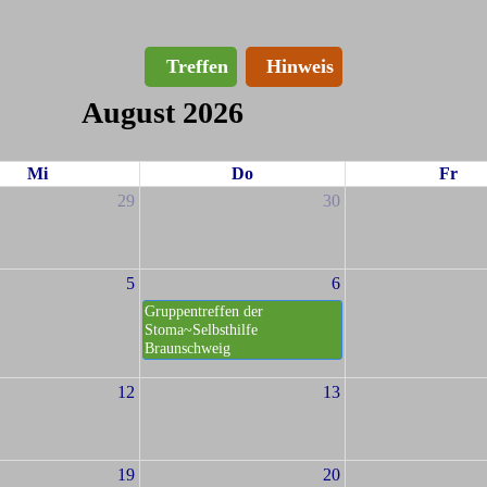
Treffen
Hinweis
August 2026
Mi
Do
Fr
29
30
5
6
Gruppentreffen der
Stoma~Selbsthilfe
Braunschweig
12
13
19
20