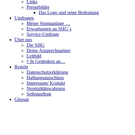
Links
Pressebilder
Das Logo und seine Bedeutung
Umfragen
Meine Stomaanlage …
Erwartungen an SHG´s
Service-Umfrage
Über uns
Die SHG
Deine Ansprechpartner
Leitbild
† In Gedenken an…
Regeln
Datenschutzerklärung
Haftungsausschluss
Impressum/ Kontakt
Neutralitätswahrung
Selbstauftrag
Glossar