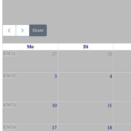
Heute
Mo
Di
KW31
27
28
KW32
3
4
KW33
10
11
KW34
17
18