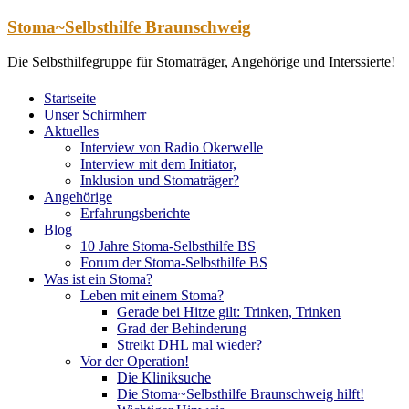
Zum
Stoma~Selbsthilfe Braunschweig
Inhalt
springen
Die Selbsthilfegruppe für Stomaträger, Angehörige und Interssierte!
Startseite
Unser Schirmherr
Aktuelles
Interview von Radio Okerwelle
Interview mit dem Initiator,
Inklusion und Stomaträger?
Angehörige
Erfahrungsberichte
Blog
10 Jahre Stoma-Selbsthilfe BS
Forum der Stoma-Selbsthilfe BS
Was ist ein Stoma?
Leben mit einem Stoma?
Gerade bei Hitze gilt: Trinken, Trinken
Grad der Behinderung
Streikt DHL mal wieder?
Vor der Operation!
Die Kliniksuche
Die Stoma~Selbsthilfe Braunschweig hilft!