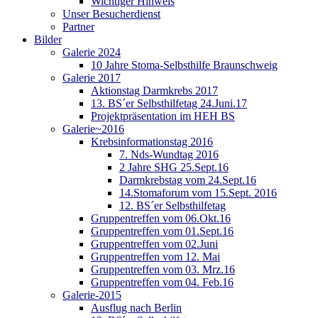
Wichtiger Hinweis
Unser Besucherdienst
Partner
Bilder
Galerie 2024
10 Jahre Stoma-Selbsthilfe Braunschweig
Galerie 2017
Aktionstag Darmkrebs 2017
13. BS´er Selbsthilfetag 24.Juni.17
Projektpräsentation im HEH BS
Galerie~2016
Krebsinformationstag 2016
7. Nds-Wundtag 2016
2 Jahre SHG 25.Sept.16
Darmkrebstag vom 24.Sept.16
14.Stomaforum vom 15.Sept. 2016
12. BS´er Selbsthilfetag
Gruppentreffen vom 06.Okt.16
Gruppentreffen vom 01.Sept.16
Gruppentreffen vom 02.Juni
Gruppentreffen vom 12. Mai
Gruppentreffen vom 03. Mrz.16
Gruppentreffen vom 04. Feb.16
Galerie-2015
Ausflug nach Berlin