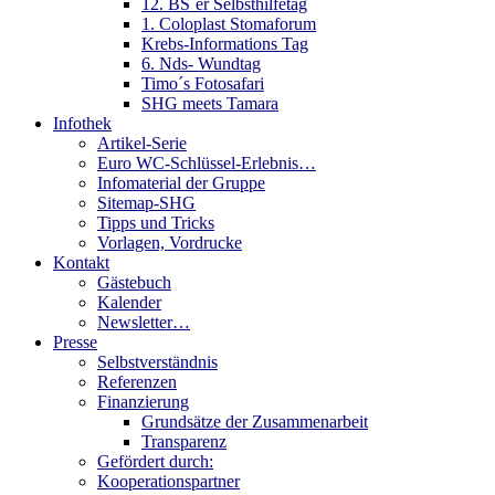
12. BS´er Selbsthilfetag
1. Coloplast Stomaforum
Krebs-Informations Tag
6. Nds- Wundtag
Timo´s Fotosafari
SHG meets Tamara
Infothek
Artikel-Serie
Euro WC-Schlüssel-Erlebnis…
Infomaterial der Gruppe
Sitemap-SHG
Tipps und Tricks
Vorlagen, Vordrucke
Kontakt
Gästebuch
Kalender
Newsletter…
Presse
Selbstverständnis
Referenzen
Finanzierung
Grundsätze der Zusammenarbeit
Transparenz
Gefördert durch:
Kooperationspartner