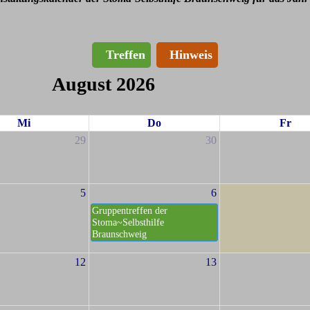
Treffen
Hinweis
August 2026
Mi
Do
Fr
29
30
5
6
Gruppentreffen der
Stoma~Selbsthilfe
Braunschweig
12
13