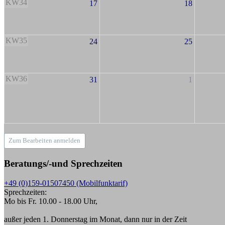
KW34
17
18
KW35
24
25
KW36
31
1
Zum Bearbeiten anmelden
Beratungs/-und Sprechzeiten
+49 (0)159-01507450 (Mobilfunktarif)
Sprechzeiten:
Mo bis Fr. 10.00 - 18.00 Uhr,
außer jeden 1. Donnerstag im Monat, dann nur in der Zeit