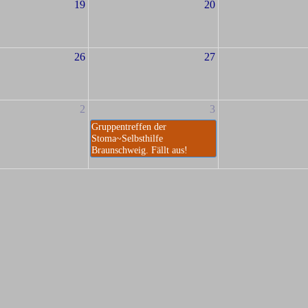
19
20
26
27
2
3
Gruppentreffen der
Stoma~Selbsthilfe
Braunschweig. Fällt aus!