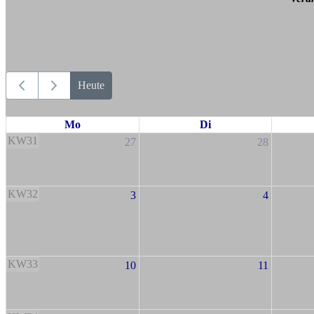
Heute
Mo
Di
KW31
27
28
KW32
3
4
KW33
10
11