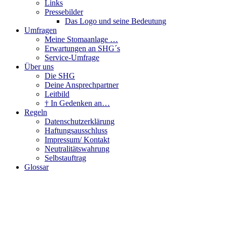
Links
Pressebilder
Das Logo und seine Bedeutung
Umfragen
Meine Stomaanlage …
Erwartungen an SHG´s
Service-Umfrage
Über uns
Die SHG
Deine Ansprechpartner
Leitbild
† In Gedenken an…
Regeln
Datenschutzerklärung
Haftungsausschluss
Impressum/ Kontakt
Neutralitätswahrung
Selbstauftrag
Glossar