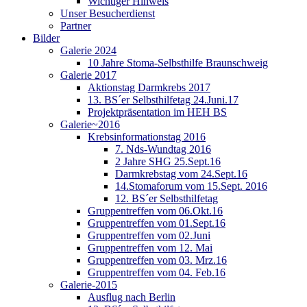
Wichtiger Hinweis
Unser Besucherdienst
Partner
Bilder
Galerie 2024
10 Jahre Stoma-Selbsthilfe Braunschweig
Galerie 2017
Aktionstag Darmkrebs 2017
13. BS´er Selbsthilfetag 24.Juni.17
Projektpräsentation im HEH BS
Galerie~2016
Krebsinformationstag 2016
7. Nds-Wundtag 2016
2 Jahre SHG 25.Sept.16
Darmkrebstag vom 24.Sept.16
14.Stomaforum vom 15.Sept. 2016
12. BS´er Selbsthilfetag
Gruppentreffen vom 06.Okt.16
Gruppentreffen vom 01.Sept.16
Gruppentreffen vom 02.Juni
Gruppentreffen vom 12. Mai
Gruppentreffen vom 03. Mrz.16
Gruppentreffen vom 04. Feb.16
Galerie-2015
Ausflug nach Berlin