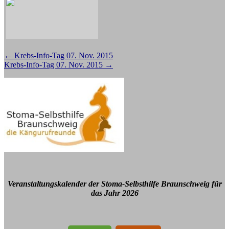
Beitragsnavigation
←
Krebs-Info-Tag 07. Nov. 2015
Krebs-Info-Tag 07. Nov. 2015
→
Veranstaltungskalender der Stoma-Selbsthilfe Braunschweig für
das Jahr 2026