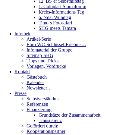
12. BS´er Selbsthilfetag
1. Coloplast Stomaforum
Krebs-Informations Tag
6. Nds- Wundtag
Timo´s Fotosafari
SHG meets Tamara
Infothek
Artikel-Serie
Euro WC-Schlüssel-Erlebnis…
Infomaterial der Gruppe
Sitemap-SHG
Tipps und Tricks
Vorlagen, Vordrucke
Kontakt
Gästebuch
Kalender
Newsletter…
Presse
Selbstverständnis
Referenzen
Finanzierung
Grundsätze der Zusammenarbeit
Transparenz
Gefördert durch:
Kooperationspartner