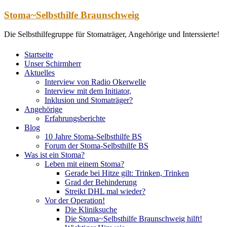
Zum
Stoma~Selbsthilfe Braunschweig
Inhalt
springen
Die Selbsthilfegruppe für Stomaträger, Angehörige und Interssierte!
Startseite
Unser Schirmherr
Aktuelles
Interview von Radio Okerwelle
Interview mit dem Initiator,
Inklusion und Stomaträger?
Angehörige
Erfahrungsberichte
Blog
10 Jahre Stoma-Selbsthilfe BS
Forum der Stoma-Selbsthilfe BS
Was ist ein Stoma?
Leben mit einem Stoma?
Gerade bei Hitze gilt: Trinken, Trinken
Grad der Behinderung
Streikt DHL mal wieder?
Vor der Operation!
Die Kliniksuche
Die Stoma~Selbsthilfe Braunschweig hilft!