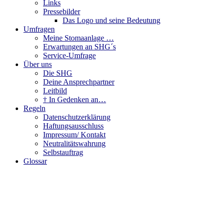
Links
Pressebilder
Das Logo und seine Bedeutung
Umfragen
Meine Stomaanlage …
Erwartungen an SHG´s
Service-Umfrage
Über uns
Die SHG
Deine Ansprechpartner
Leitbild
† In Gedenken an…
Regeln
Datenschutzerklärung
Haftungsausschluss
Impressum/ Kontakt
Neutralitätswahrung
Selbstauftrag
Glossar