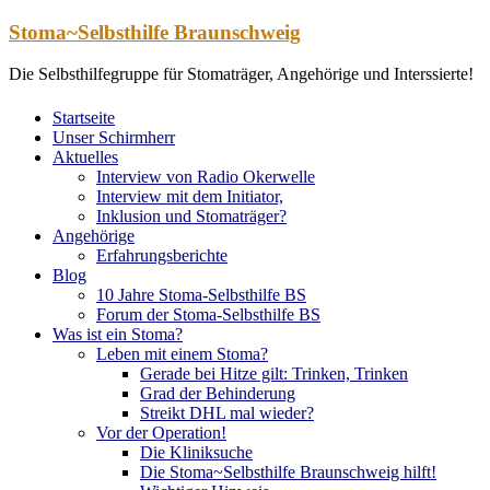
Zum
Stoma~Selbsthilfe Braunschweig
Inhalt
springen
Die Selbsthilfegruppe für Stomaträger, Angehörige und Interssierte!
Startseite
Unser Schirmherr
Aktuelles
Interview von Radio Okerwelle
Interview mit dem Initiator,
Inklusion und Stomaträger?
Angehörige
Erfahrungsberichte
Blog
10 Jahre Stoma-Selbsthilfe BS
Forum der Stoma-Selbsthilfe BS
Was ist ein Stoma?
Leben mit einem Stoma?
Gerade bei Hitze gilt: Trinken, Trinken
Grad der Behinderung
Streikt DHL mal wieder?
Vor der Operation!
Die Kliniksuche
Die Stoma~Selbsthilfe Braunschweig hilft!