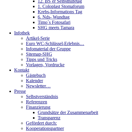
12. BS´er Selbsthilfetag
1. Coloplast Stomaforum
Krebs-Informations Tag
6. Nds- Wundtag
Timo´s Fotosafari
SHG meets Tamara
Infothek
Artikel-Serie
Euro WC-Schlüssel-Erlebnis…
Infomaterial der Gruppe
Sitemap-SHG
Tipps und Tricks
Vorlagen, Vordrucke
Kontakt
Gästebuch
Kalender
Newsletter…
Presse
Selbstverständnis
Referenzen
Finanzierung
Grundsätze der Zusammenarbeit
Transparenz
Gefördert durch:
Kooperationspartner