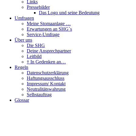
Links
Pressebilder
Das Logo und seine Bedeutung
Umfragen
Meine Stomaanlage …
Erwartungen an SHG´s
Service-Umfrage
Über uns
Die SHG
Deine Ansprechpartner
Leitbild
† In Gedenken an…
Regeln
Datenschutzerklärung
Haftungsausschluss
Impressum/ Kontakt
Neutralitätswahrung
Selbstauftrag
Glossar