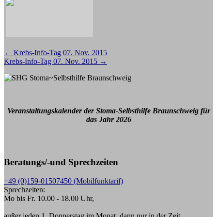
Beitragsnavigation
←
Krebs-Info-Tag 07. Nov. 2015
Krebs-Info-Tag 07. Nov. 2015
→
Veranstaltungskalender der Stoma-Selbsthilfe Braunschweig für
das Jahr 2026
Beratungs/-und Sprechzeiten
+49 (0)159-01507450 (Mobilfunktarif)
Sprechzeiten:
Mo bis Fr. 10.00 - 18.00 Uhr,
außer jeden 1. Donnerstag im Monat, dann nur in der Zeit