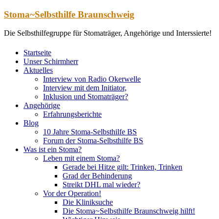
Zum
Stoma~Selbsthilfe Braunschweig
Inhalt
springen
Die Selbsthilfegruppe für Stomaträger, Angehörige und Interssierte!
Startseite
Unser Schirmherr
Aktuelles
Interview von Radio Okerwelle
Interview mit dem Initiator,
Inklusion und Stomaträger?
Angehörige
Erfahrungsberichte
Blog
10 Jahre Stoma-Selbsthilfe BS
Forum der Stoma-Selbsthilfe BS
Was ist ein Stoma?
Leben mit einem Stoma?
Gerade bei Hitze gilt: Trinken, Trinken
Grad der Behinderung
Streikt DHL mal wieder?
Vor der Operation!
Die Kliniksuche
Die Stoma~Selbsthilfe Braunschweig hilft!