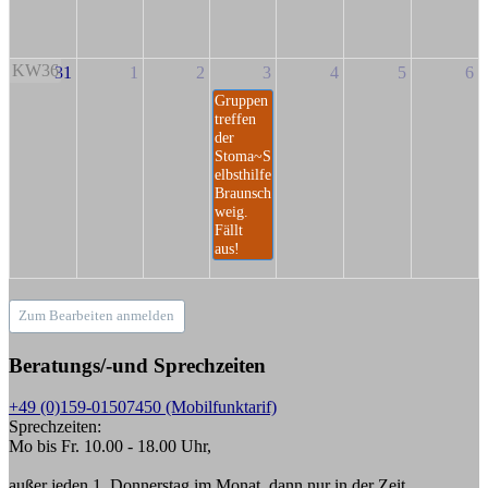
KW36
31
1
2
3
4
5
6
Gruppen
treffen
der
Stoma~S
elbsthilfe
Braunsch
weig.
Fällt
aus!
Zum Bearbeiten anmelden
Beratungs/-und Sprechzeiten
+49 (0)159-01507450 (Mobilfunktarif)
Sprechzeiten:
Mo bis Fr. 10.00 - 18.00 Uhr,
außer jeden 1. Donnerstag im Monat, dann nur in der Zeit