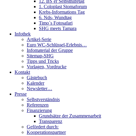
12. BS´er Selbsthilfetag
1. Coloplast Stomaforum
Krebs-Informations Tag
6. Nds- Wundtag
Timo´s Fotosafari
SHG meets Tamara
Infothek
Artikel-Serie
Euro WC-Schlüssel-Erlebnis…
Infomaterial der Gruppe
Sitemap-SHG
Tipps und Tricks
Vorlagen, Vordrucke
Kontakt
Gästebuch
Kalender
Newsletter…
Presse
Selbstverständnis
Referenzen
Finanzierung
Grundsätze der Zusammenarbeit
Transparenz
Gefördert durch:
Kooperationspartner