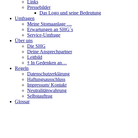
Links
Pressebilder
Das Logo und seine Bedeutung
Umfragen
Meine Stomaanlage …
Erwartungen an SHG´s
Service-Umfrage
Über uns
Die SHG
Deine Ansprechpartner
Leitbild
† In Gedenken an…
Regeln
Datenschutzerklärung
Haftungsausschluss
Impressum/ Kontakt
Neutralitätswahrung
Selbstauftrag
Glossar