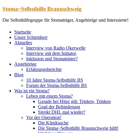
Zum
Stoma~Selbsthilfe Braunschweig
Inhalt
springen
Die Selbsthilfegruppe für Stomaträger, Angehörige und Interssierte!
Startseite
Unser Schirmherr
Aktuelles
Interview von Radio Okerwelle
Interview mit dem Initiator,
Inklusion und Stomaträger?
Angehörige
Erfahrungsberichte
Blog
10 Jahre Stoma-Selbsthilfe BS
Forum der Stoma-Selbsthilfe BS
Was ist ein Stoma?
Leben mit einem Stoma?
Gerade bei Hitze gilt: Trinken, Trinken
Grad der Behinderung
Streikt DHL mal wieder?
Vor der Operation!
Die Kliniksuche
Die Stoma~Selbsthilfe Braunschweig hilft!