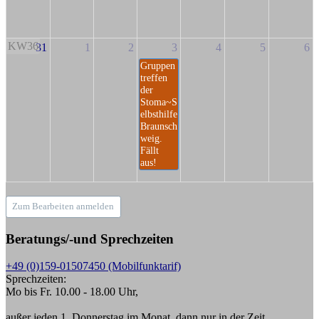
KW36
31
1
2
3
4
5
6
Gruppen
treffen
der
Stoma~S
elbsthilfe
Braunsch
weig.
Fällt
aus!
Zum Bearbeiten anmelden
Beratungs/-und Sprechzeiten
+49 (0)159-01507450 (Mobilfunktarif)
Sprechzeiten:
Mo bis Fr. 10.00 - 18.00 Uhr,
außer jeden 1. Donnerstag im Monat, dann nur in der Zeit