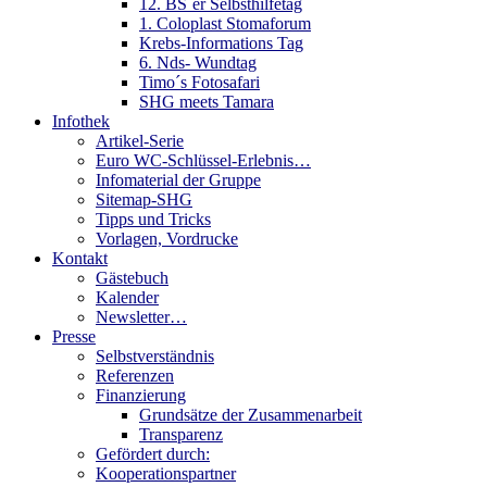
12. BS´er Selbsthilfetag
1. Coloplast Stomaforum
Krebs-Informations Tag
6. Nds- Wundtag
Timo´s Fotosafari
SHG meets Tamara
Infothek
Artikel-Serie
Euro WC-Schlüssel-Erlebnis…
Infomaterial der Gruppe
Sitemap-SHG
Tipps und Tricks
Vorlagen, Vordrucke
Kontakt
Gästebuch
Kalender
Newsletter…
Presse
Selbstverständnis
Referenzen
Finanzierung
Grundsätze der Zusammenarbeit
Transparenz
Gefördert durch:
Kooperationspartner