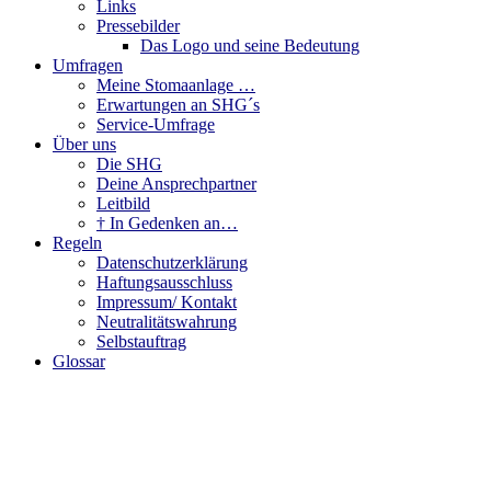
Links
Pressebilder
Das Logo und seine Bedeutung
Umfragen
Meine Stomaanlage …
Erwartungen an SHG´s
Service-Umfrage
Über uns
Die SHG
Deine Ansprechpartner
Leitbild
† In Gedenken an…
Regeln
Datenschutzerklärung
Haftungsausschluss
Impressum/ Kontakt
Neutralitätswahrung
Selbstauftrag
Glossar