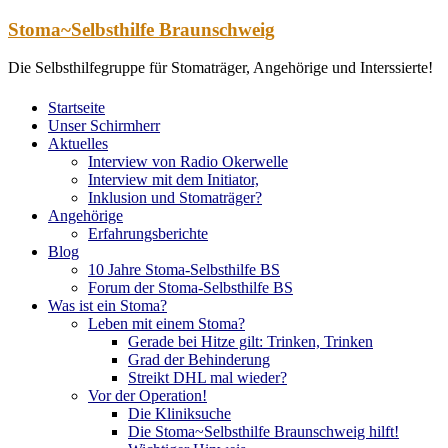
Zum
Stoma~Selbsthilfe Braunschweig
Inhalt
springen
Die Selbsthilfegruppe für Stomaträger, Angehörige und Interssierte!
Startseite
Unser Schirmherr
Aktuelles
Interview von Radio Okerwelle
Interview mit dem Initiator,
Inklusion und Stomaträger?
Angehörige
Erfahrungsberichte
Blog
10 Jahre Stoma-Selbsthilfe BS
Forum der Stoma-Selbsthilfe BS
Was ist ein Stoma?
Leben mit einem Stoma?
Gerade bei Hitze gilt: Trinken, Trinken
Grad der Behinderung
Streikt DHL mal wieder?
Vor der Operation!
Die Kliniksuche
Die Stoma~Selbsthilfe Braunschweig hilft!