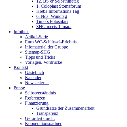
12. BS´er Selbsthilfetag
1. Coloplast Stomaforum
Krebs-Informations Tag
6. Nds- Wundtag
Timo´s Fotosafari
SHG meets Tamara
Infothek
Artikel-Serie
Euro WC-Schlüssel-Erlebnis…
Infomaterial der Gruppe
Sitemap-SHG
Tipps und Tricks
Vorlagen, Vordrucke
Kontakt
Gästebuch
Kalender
Newsletter…
Presse
Selbstverständnis
Referenzen
Finanzierung
Grundsätze der Zusammenarbeit
Transparenz
Gefördert durch:
Kooperationspartner