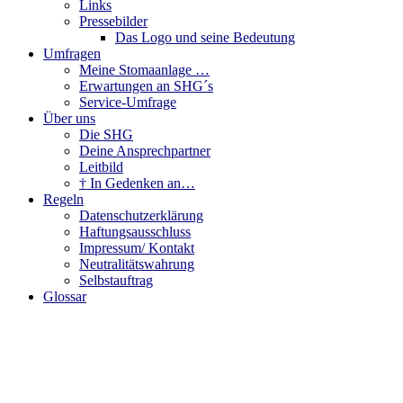
Links
Pressebilder
Das Logo und seine Bedeutung
Umfragen
Meine Stomaanlage …
Erwartungen an SHG´s
Service-Umfrage
Über uns
Die SHG
Deine Ansprechpartner
Leitbild
† In Gedenken an…
Regeln
Datenschutzerklärung
Haftungsausschluss
Impressum/ Kontakt
Neutralitätswahrung
Selbstauftrag
Glossar