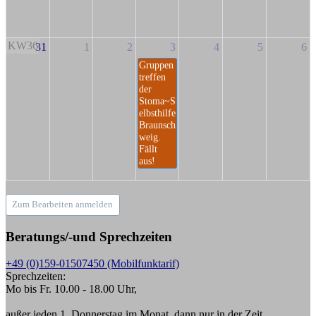
KW36
31
1
2
3
4
5
6
Gruppen
treffen
der
Stoma~S
elbsthilfe
Braunsch
weig.
Fällt
aus!
Zum Bearbeiten anmelden
Beratungs/-und Sprechzeiten
+49 (0)159-01507450 (Mobilfunktarif)
Sprechzeiten:
Mo bis Fr. 10.00 - 18.00 Uhr,
außer jeden 1. Donnerstag im Monat, dann nur in der Zeit