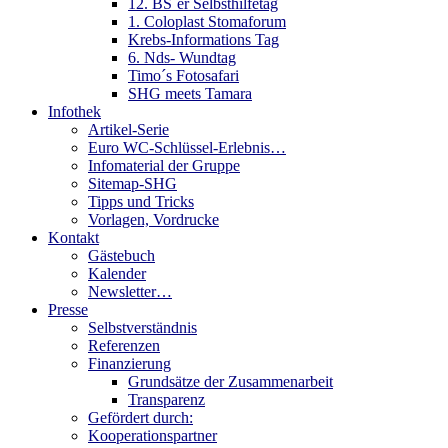
12. BS´er Selbsthilfetag
1. Coloplast Stomaforum
Krebs-Informations Tag
6. Nds- Wundtag
Timo´s Fotosafari
SHG meets Tamara
Infothek
Artikel-Serie
Euro WC-Schlüssel-Erlebnis…
Infomaterial der Gruppe
Sitemap-SHG
Tipps und Tricks
Vorlagen, Vordrucke
Kontakt
Gästebuch
Kalender
Newsletter…
Presse
Selbstverständnis
Referenzen
Finanzierung
Grundsätze der Zusammenarbeit
Transparenz
Gefördert durch:
Kooperationspartner