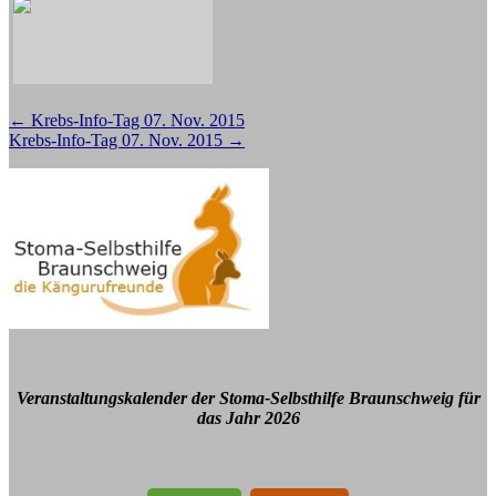
Beitragsnavigation
←
Krebs-Info-Tag 07. Nov. 2015
Krebs-Info-Tag 07. Nov. 2015
→
Veranstaltungskalender der Stoma-Selbsthilfe Braunschweig für
das Jahr 2026