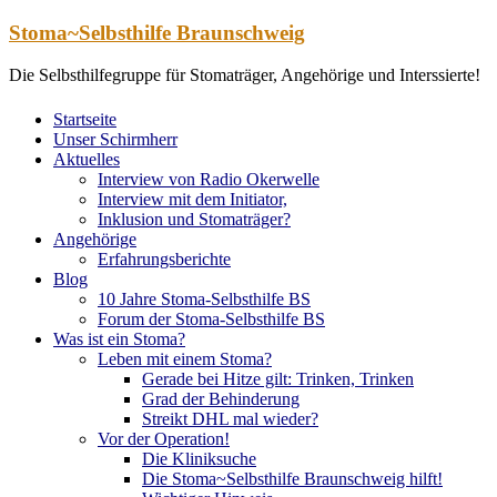
Zum
Stoma~Selbsthilfe Braunschweig
Inhalt
springen
Die Selbsthilfegruppe für Stomaträger, Angehörige und Interssierte!
Startseite
Unser Schirmherr
Aktuelles
Interview von Radio Okerwelle
Interview mit dem Initiator,
Inklusion und Stomaträger?
Angehörige
Erfahrungsberichte
Blog
10 Jahre Stoma-Selbsthilfe BS
Forum der Stoma-Selbsthilfe BS
Was ist ein Stoma?
Leben mit einem Stoma?
Gerade bei Hitze gilt: Trinken, Trinken
Grad der Behinderung
Streikt DHL mal wieder?
Vor der Operation!
Die Kliniksuche
Die Stoma~Selbsthilfe Braunschweig hilft!