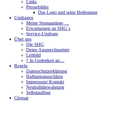
Links
Pressebilder
Das Logo und seine Bedeutung
Umfragen
Meine Stomaanlage …
Erwartungen an SHG´s
Service-Umfrage
Über uns
Die SHG
Deine Ansprechpartner
Leitbild
† In Gedenken an…
Regeln
Datenschutzerklärung
Haftungsausschluss
Impressum/ Kontakt
Neutralitätswahrung
Selbstauftrag
Glossar