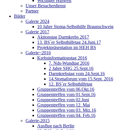
Wichtiger Hinweis
Unser Besucherdienst
Partner
Bilder
Galerie 2024
10 Jahre Stoma-Selbsthilfe Braunschweig
Galerie 2017
Aktionstag Darmkrebs 2017
13. BS´er Selbsthilfetag 24.Juni.17
Projektpräsentation im HEH BS
Galerie~2016
Krebsinformationstag 2016
7. Nds-Wundtag 2016
2 Jahre SHG 25.Sept.16
Darmkrebstag vom 24.Sept.16
14.Stomaforum vom 15.Sept. 2016
12. BS´er Selbsthilfetag
Gruppentreffen vom 06.Okt.16
Gruppentreffen vom 01.Sept.16
Gruppentreffen vom 02.Juni
Gruppentreffen vom 12. Mai
Gruppentreffen vom 03. Mrz.16
Gruppentreffen vom 04. Feb.16
Galerie-2015
Ausflug nach Berlin