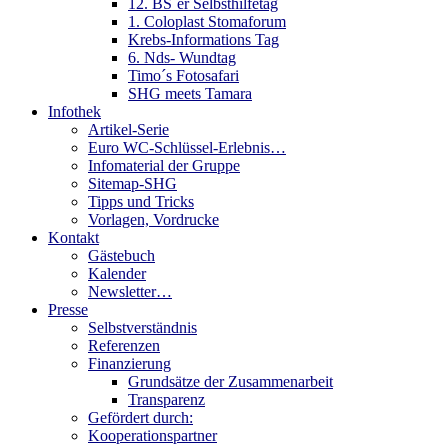
12. BS´er Selbsthilfetag
1. Coloplast Stomaforum
Krebs-Informations Tag
6. Nds- Wundtag
Timo´s Fotosafari
SHG meets Tamara
Infothek
Artikel-Serie
Euro WC-Schlüssel-Erlebnis…
Infomaterial der Gruppe
Sitemap-SHG
Tipps und Tricks
Vorlagen, Vordrucke
Kontakt
Gästebuch
Kalender
Newsletter…
Presse
Selbstverständnis
Referenzen
Finanzierung
Grundsätze der Zusammenarbeit
Transparenz
Gefördert durch:
Kooperationspartner