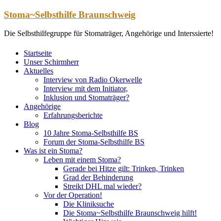
Zum
Stoma~Selbsthilfe Braunschweig
Inhalt
springen
Die Selbsthilfegruppe für Stomaträger, Angehörige und Interssierte!
Startseite
Unser Schirmherr
Aktuelles
Interview von Radio Okerwelle
Interview mit dem Initiator,
Inklusion und Stomaträger?
Angehörige
Erfahrungsberichte
Blog
10 Jahre Stoma-Selbsthilfe BS
Forum der Stoma-Selbsthilfe BS
Was ist ein Stoma?
Leben mit einem Stoma?
Gerade bei Hitze gilt: Trinken, Trinken
Grad der Behinderung
Streikt DHL mal wieder?
Vor der Operation!
Die Kliniksuche
Die Stoma~Selbsthilfe Braunschweig hilft!