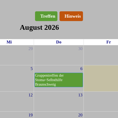
Treffen
Hinweis
August 2026
Mi
Do
Fr
29
30
5
6
Gruppentreffen der
Stoma~Selbsthilfe
Braunschweig
12
13
19
20