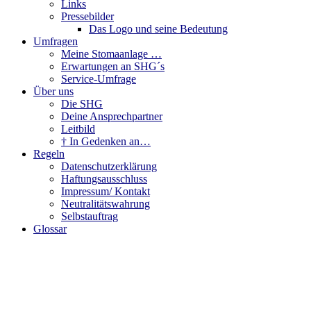
Links
Pressebilder
Das Logo und seine Bedeutung
Umfragen
Meine Stomaanlage …
Erwartungen an SHG´s
Service-Umfrage
Über uns
Die SHG
Deine Ansprechpartner
Leitbild
† In Gedenken an…
Regeln
Datenschutzerklärung
Haftungsausschluss
Impressum/ Kontakt
Neutralitätswahrung
Selbstauftrag
Glossar