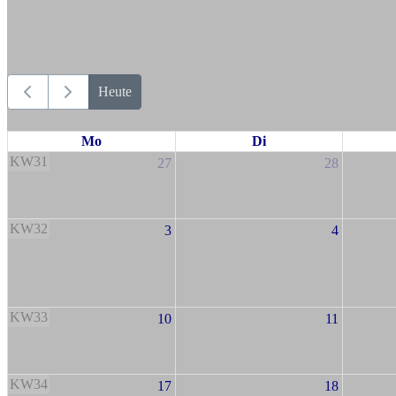
Heute
Mo
Di
KW31
27
28
KW32
3
4
KW33
10
11
KW34
17
18