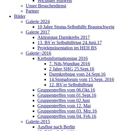
Wichtiger Hinweis
Unser Besucherdienst
Partner
Bilder
Galerie 2024
10 Jahre Stoma-Selbsthilfe Braunschweig
Galerie 2017
Aktionstag Darmkrebs 2017
13. BS´er Selbsthilfetag 24.Juni.17
Projektpräsentation im HEH BS
Galerie~2016
Krebsinformationstag 2016
7. Nds-Wundtag 2016
2 Jahre SHG 25.Sept.16
Darmkrebstag vom 24.Sept.16
14.Stomaforum vom 15.Sept. 2016
12. BS´er Selbsthilfetag
Gruppentreffen vom 06.Okt.16
Gruppentreffen vom 01.Sept.16
Gruppentreffen vom 02.Juni
Gruppentreffen vom 12. Mai
Gruppentreffen vom 03. Mrz.16
Gruppentreffen vom 04. Feb.16
Galerie-2015
Ausflug nach Berlin