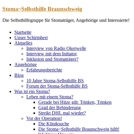
Zum
Stoma~Selbsthilfe Braunschweig
Inhalt
springen
Die Selbsthilfegruppe für Stomaträger, Angehörige und Interssierte!
Startseite
Unser Schirmherr
Aktuelles
Interview von Radio Okerwelle
Interview mit dem Initiator,
Inklusion und Stomaträger?
Angehörige
Erfahrungsberichte
Blog
10 Jahre Stoma-Selbsthilfe BS
Forum der Stoma-Selbsthilfe BS
Was ist ein Stoma?
Leben mit einem Stoma?
Gerade bei Hitze gilt: Trinken, Trinken
Grad der Behinderung
Streikt DHL mal wieder?
Vor der Operation!
Die Kliniksuche
Die Stoma~Selbsthilfe Braunschweig hilft!