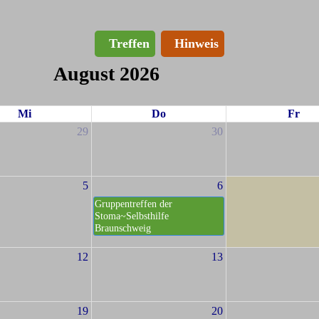
Treffen
Hinweis
August 2026
Mi
Do
Fr
29
30
5
6
Gruppentreffen der
Stoma~Selbsthilfe
Braunschweig
12
13
19
20