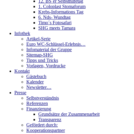
12. BS´er Selbsthilfetag
1. Coloplast Stomaforum
Krebs-Informations Tag
6. Nds- Wundtag
Timo´s Fotosafari
SHG meets Tamara
Infothek
Artikel-Serie
Euro WC-Schlüssel-Erlebnis…
Infomaterial der Gruppe
Sitemap-SHG
Tipps und Tricks
Vorlagen, Vordrucke
Kontakt
Gästebuch
Kalender
Newsletter…
Presse
Selbstverständnis
Referenzen
Finanzierung
Grundsätze der Zusammenarbeit
Transparenz
Gefördert durch:
Kooperationspartner