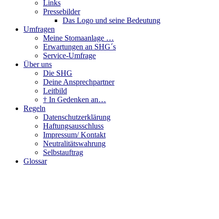
Links
Pressebilder
Das Logo und seine Bedeutung
Umfragen
Meine Stomaanlage …
Erwartungen an SHG´s
Service-Umfrage
Über uns
Die SHG
Deine Ansprechpartner
Leitbild
† In Gedenken an…
Regeln
Datenschutzerklärung
Haftungsausschluss
Impressum/ Kontakt
Neutralitätswahrung
Selbstauftrag
Glossar