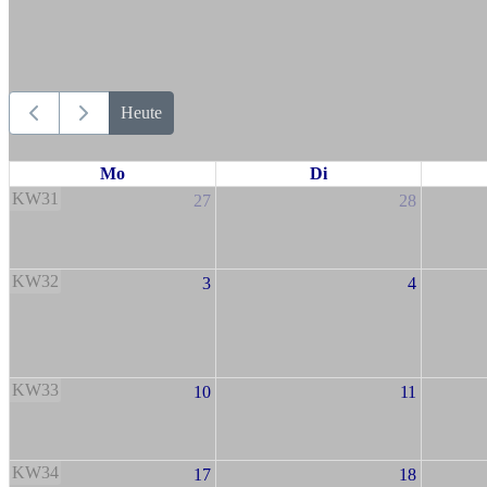
Heute
Mo
Di
KW31
27
28
KW32
3
4
KW33
10
11
KW34
17
18