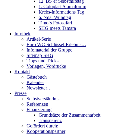
12. BS´er Selbsthilfetag
1. Coloplast Stomaforum
Krebs-Informations Tag
6. Nds- Wundtag
Timo´s Fotosafari
SHG meets Tamara
Infothek
Artikel-Serie
Euro WC-Schlüssel-Erlebnis…
Infomaterial der Gruppe
Sitemap-SHG
Tipps und Tricks
Vorlagen, Vordrucke
Kontakt
Gästebuch
Kalender
Newsletter…
Presse
Selbstverständnis
Referenzen
Finanzierung
Grundsätze der Zusammenarbeit
Transparenz
Gefördert durch:
Kooperationspartner