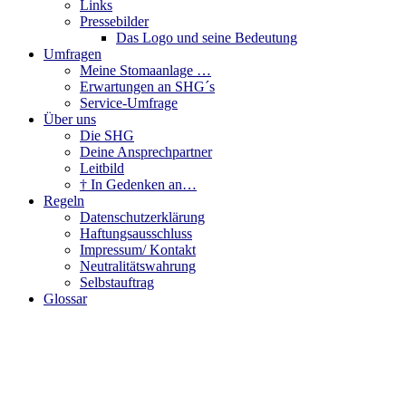
Links
Pressebilder
Das Logo und seine Bedeutung
Umfragen
Meine Stomaanlage …
Erwartungen an SHG´s
Service-Umfrage
Über uns
Die SHG
Deine Ansprechpartner
Leitbild
† In Gedenken an…
Regeln
Datenschutzerklärung
Haftungsausschluss
Impressum/ Kontakt
Neutralitätswahrung
Selbstauftrag
Glossar