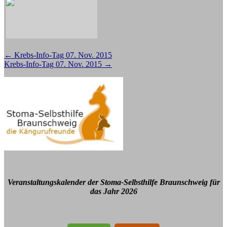
Beitragsnavigation
←
Krebs-Info-Tag 07. Nov. 2015
Krebs-Info-Tag 07. Nov. 2015
→
Veranstaltungskalender der Stoma-Selbsthilfe Braunschweig für
das Jahr 2026