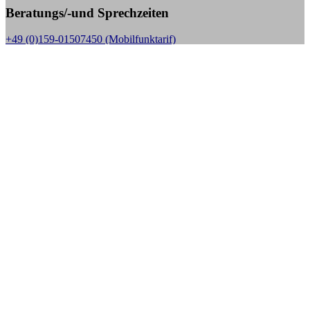
Beratungs/-und Sprechzeiten
+49 (0)159-01507450 (Mobilfunktarif)
Sprechzeiten:
Mo bis Fr. 10.00 - 18.00 Uhr,
außer jeden 1. Donnerstag im Monat, dann nur in der Zeit
von 10.00 – 14.00 Uhr
E-Mail:
kontakt@stoma-selbsthilfe-bs.de, Web: www.stoma-selbsthilfe-bs.de
Aktuelle Beiträge
10 Jahre Stoma-Selbsthilfe Braunschweig die
Kängurufreunde
8. Mai 2024
SHG Gruppentreffen Update
29. Juni 2020
Taschenkontrollen bei Veranstaltungen – die Kritik reißt nicht
ab
4. März 2018
Projektpräsentation der Pflegeschule am HEH in BS
23. Juni
2017