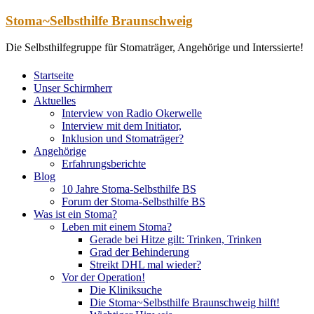
Zum
Stoma~Selbsthilfe Braunschweig
Inhalt
springen
Die Selbsthilfegruppe für Stomaträger, Angehörige und Interssierte!
Startseite
Unser Schirmherr
Aktuelles
Interview von Radio Okerwelle
Interview mit dem Initiator,
Inklusion und Stomaträger?
Angehörige
Erfahrungsberichte
Blog
10 Jahre Stoma-Selbsthilfe BS
Forum der Stoma-Selbsthilfe BS
Was ist ein Stoma?
Leben mit einem Stoma?
Gerade bei Hitze gilt: Trinken, Trinken
Grad der Behinderung
Streikt DHL mal wieder?
Vor der Operation!
Die Kliniksuche
Die Stoma~Selbsthilfe Braunschweig hilft!