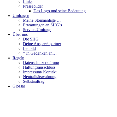
Links
Pressebilder
Das Logo und seine Bedeutung
Umfragen
Meine Stomaanlage …
Erwartungen an SHG´s
Service-Umfrage
Über uns
Die SHG
Deine Ansprechpartner
Leitbild
† In Gedenken an…
Regeln
Datenschutzerklärung
Haftungsausschluss
Impressum/ Kontakt
Neutralitätswahrung
Selbstauftrag
Glossar