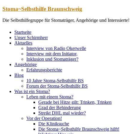
Zum
Stoma~Selbsthilfe Braunschweig
Inhalt
springen
Die Selbsthilfegruppe für Stomaträger, Angehörige und Interssierte!
Startseite
Unser Schirmherr
Aktuelles
Interview von Radio Okerwelle
Interview mit dem Initiator,
Inklusion und Stomaträger?
Angehörige
Erfahrungsberichte
Blog
10 Jahre Stoma-Selbsthilfe BS
Forum der Stoma-Selbsthilfe BS
Was ist ein Stoma?
Leben mit einem Stoma?
Gerade bei Hitze gilt: Trinken, Trinken
Grad der Behinderung
Streikt DHL mal wieder?
Vor der Operation!
Die Kliniksuche
Die Stoma~Selbsthilfe Braunschweig hilft!