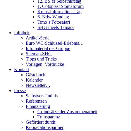
12. BS´er Selbsthilfetag
1. Coloplast Stomaforum
Krebs-Informations Tag
6. Nds- Wundtag
Timo´s Fotosafari
SHG meets Tamara
Infothek
Artikel-Serie
Euro WC-Schlüssel-Erlebnis…
Infomaterial der Gruppe
Sitemap-SHG
Tipps und Tricks
Vorlagen, Vordrucke
Kontakt
Gästebuch
Kalender
Newsletter…
Presse
Selbstverständnis
Referenzen
Finanzierung
Grundsätze der Zusammenarbeit
Transparenz
Gefördert durch:
Kooperationspartner