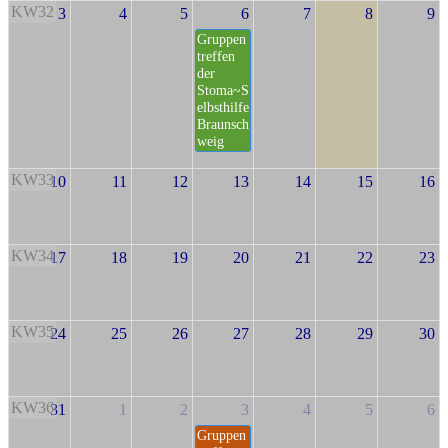
KW32
3
4
5
6
7
8
9
Gruppen
treffen
der
Stoma~S
elbsthilfe
Braunsch
weig
KW33
10
11
12
13
14
15
16
KW34
17
18
19
20
21
22
23
KW35
24
25
26
27
28
29
30
KW36
31
1
2
3
4
5
6
Gruppen