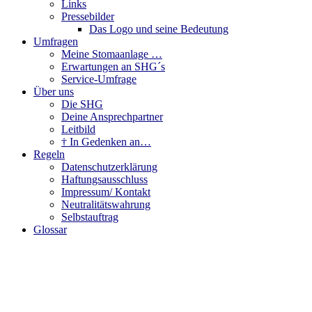
Links
Pressebilder
Das Logo und seine Bedeutung
Umfragen
Meine Stomaanlage …
Erwartungen an SHG´s
Service-Umfrage
Über uns
Die SHG
Deine Ansprechpartner
Leitbild
† In Gedenken an…
Regeln
Datenschutzerklärung
Haftungsausschluss
Impressum/ Kontakt
Neutralitätswahrung
Selbstauftrag
Glossar