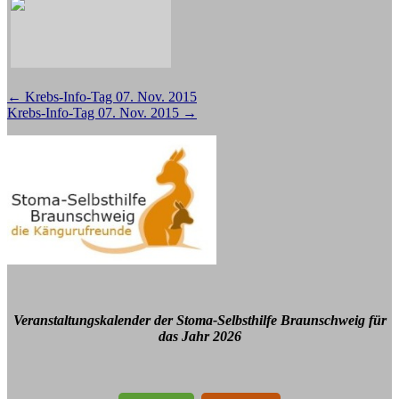
Beitragsnavigation
←
Krebs-Info-Tag 07. Nov. 2015
Krebs-Info-Tag 07. Nov. 2015
→
Veranstaltungskalender der Stoma-Selbsthilfe Braunschweig für
das Jahr 2026