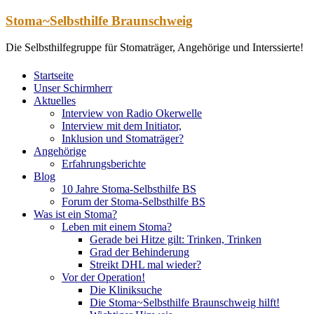
Zum
Stoma~Selbsthilfe Braunschweig
Inhalt
springen
Die Selbsthilfegruppe für Stomaträger, Angehörige und Interssierte!
Startseite
Unser Schirmherr
Aktuelles
Interview von Radio Okerwelle
Interview mit dem Initiator,
Inklusion und Stomaträger?
Angehörige
Erfahrungsberichte
Blog
10 Jahre Stoma-Selbsthilfe BS
Forum der Stoma-Selbsthilfe BS
Was ist ein Stoma?
Leben mit einem Stoma?
Gerade bei Hitze gilt: Trinken, Trinken
Grad der Behinderung
Streikt DHL mal wieder?
Vor der Operation!
Die Kliniksuche
Die Stoma~Selbsthilfe Braunschweig hilft!