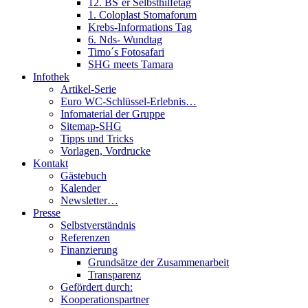
12. BS´er Selbsthilfetag
1. Coloplast Stomaforum
Krebs-Informations Tag
6. Nds- Wundtag
Timo´s Fotosafari
SHG meets Tamara
Infothek
Artikel-Serie
Euro WC-Schlüssel-Erlebnis…
Infomaterial der Gruppe
Sitemap-SHG
Tipps und Tricks
Vorlagen, Vordrucke
Kontakt
Gästebuch
Kalender
Newsletter…
Presse
Selbstverständnis
Referenzen
Finanzierung
Grundsätze der Zusammenarbeit
Transparenz
Gefördert durch:
Kooperationspartner