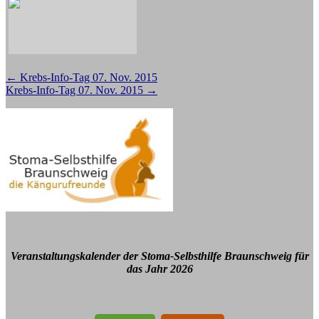
Beitragsnavigation
←
Krebs-Info-Tag 07. Nov. 2015
Krebs-Info-Tag 07. Nov. 2015
→
Veranstaltungskalender der Stoma-Selbsthilfe Braunschweig für
das Jahr 2026