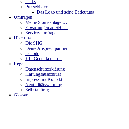
Links
Pressebilder
Das Logo und seine Bedeutung
Umfragen
Meine Stomaanlage …
Erwartungen an SHG´s
Service-Umfrage
Über uns
Die SHG
Deine Ansprechpartner
Leitbild
† In Gedenken an…
Regeln
Datenschutzerklärung
Haftungsausschluss
Impressum/ Kontakt
Neutralitätswahrung
Selbstauftrag
Glossar