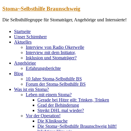
Zum
Stoma~Selbsthilfe Braunschweig
Inhalt
springen
Die Selbsthilfegruppe für Stomaträger, Angehörige und Interssierte!
Startseite
Unser Schirmherr
Aktuelles
Interview von Radio Okerwelle
Interview mit dem Initiator,
Inklusion und Stomaträger?
Angehörige
Erfahrungsberichte
Blog
10 Jahre Stoma-Selbsthilfe BS
Forum der Stoma-Selbsthilfe BS
Was ist ein Stoma?
Leben mit einem Stoma?
Gerade bei Hitze gilt: Trinken, Trinken
Grad der Behinderung
Streikt DHL mal wieder?
Vor der Operation!
Die Kliniksuche
Die Stoma~Selbsthilfe Braunschweig hilft!