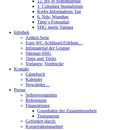
12. BS´er Selbsthilfetag
1. Coloplast Stomaforum
Krebs-Informations Tag
6. Nds- Wundtag
Timo´s Fotosafari
SHG meets Tamara
Infothek
Artikel-Serie
Euro WC-Schlüssel-Erlebnis…
Infomaterial der Gruppe
Sitemap-SHG
Tipps und Tricks
Vorlagen, Vordrucke
Kontakt
Gästebuch
Kalender
Newsletter…
Presse
Selbstverständnis
Referenzen
Finanzierung
Grundsätze der Zusammenarbeit
Transparenz
Gefördert durch:
Kooperationspartner