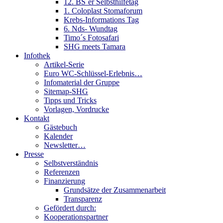
12. BS´er Selbsthilfetag
1. Coloplast Stomaforum
Krebs-Informations Tag
6. Nds- Wundtag
Timo´s Fotosafari
SHG meets Tamara
Infothek
Artikel-Serie
Euro WC-Schlüssel-Erlebnis…
Infomaterial der Gruppe
Sitemap-SHG
Tipps und Tricks
Vorlagen, Vordrucke
Kontakt
Gästebuch
Kalender
Newsletter…
Presse
Selbstverständnis
Referenzen
Finanzierung
Grundsätze der Zusammenarbeit
Transparenz
Gefördert durch:
Kooperationspartner