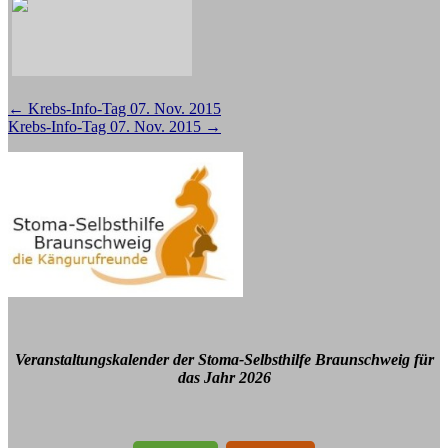
Beitragsnavigation
←
Krebs-Info-Tag 07. Nov. 2015
Krebs-Info-Tag 07. Nov. 2015
→
Veranstaltungskalender der Stoma-Selbsthilfe Braunschweig für
das Jahr 2026