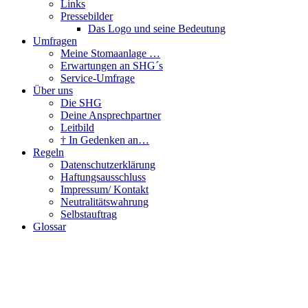
Links
Pressebilder
Das Logo und seine Bedeutung
Umfragen
Meine Stomaanlage …
Erwartungen an SHG´s
Service-Umfrage
Über uns
Die SHG
Deine Ansprechpartner
Leitbild
† In Gedenken an…
Regeln
Datenschutzerklärung
Haftungsausschluss
Impressum/ Kontakt
Neutralitätswahrung
Selbstauftrag
Glossar