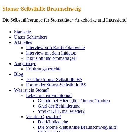
Zum
Stoma~Selbsthilfe Braunschweig
Inhalt
springen
Die Selbsthilfegruppe für Stomaträger, Angehörige und Interssierte!
Startseite
Unser Schirmherr
Aktuelles
Interview von Radio Okerwelle
Interview mit dem Initiator,
Inklusion und Stomaträger?
Angehörige
Erfahrungsberichte
Blog
10 Jahre Stoma-Selbsthilfe BS
Forum der Stoma-Selbsthilfe BS
Was ist ein Stoma?
Leben mit einem Stoma?
Gerade bei Hitze gilt: Trinken, Trinken
Grad der Behinderung
Streikt DHL mal wieder?
Vor der Operation!
Die Kliniksuche
Die Stoma~Selbsthilfe Braunschweig hilft!