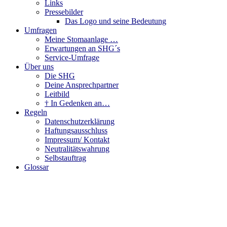
Links
Pressebilder
Das Logo und seine Bedeutung
Umfragen
Meine Stomaanlage …
Erwartungen an SHG´s
Service-Umfrage
Über uns
Die SHG
Deine Ansprechpartner
Leitbild
† In Gedenken an…
Regeln
Datenschutzerklärung
Haftungsausschluss
Impressum/ Kontakt
Neutralitätswahrung
Selbstauftrag
Glossar