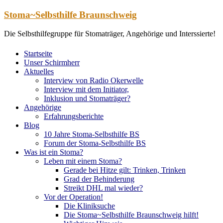
Zum
Stoma~Selbsthilfe Braunschweig
Inhalt
springen
Die Selbsthilfegruppe für Stomaträger, Angehörige und Interssierte!
Startseite
Unser Schirmherr
Aktuelles
Interview von Radio Okerwelle
Interview mit dem Initiator,
Inklusion und Stomaträger?
Angehörige
Erfahrungsberichte
Blog
10 Jahre Stoma-Selbsthilfe BS
Forum der Stoma-Selbsthilfe BS
Was ist ein Stoma?
Leben mit einem Stoma?
Gerade bei Hitze gilt: Trinken, Trinken
Grad der Behinderung
Streikt DHL mal wieder?
Vor der Operation!
Die Kliniksuche
Die Stoma~Selbsthilfe Braunschweig hilft!