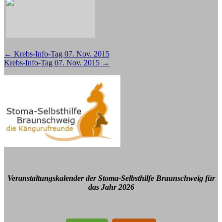
Beitragsnavigation
←
Krebs-Info-Tag 07. Nov. 2015
Krebs-Info-Tag 07. Nov. 2015
→
Veranstaltungskalender der Stoma-Selbsthilfe Braunschweig für
das Jahr 2026