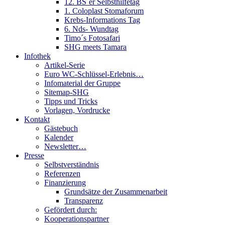
12. BS´er Selbsthilfetag
1. Coloplast Stomaforum
Krebs-Informations Tag
6. Nds- Wundtag
Timo´s Fotosafari
SHG meets Tamara
Infothek
Artikel-Serie
Euro WC-Schlüssel-Erlebnis…
Infomaterial der Gruppe
Sitemap-SHG
Tipps und Tricks
Vorlagen, Vordrucke
Kontakt
Gästebuch
Kalender
Newsletter…
Presse
Selbstverständnis
Referenzen
Finanzierung
Grundsätze der Zusammenarbeit
Transparenz
Gefördert durch:
Kooperationspartner