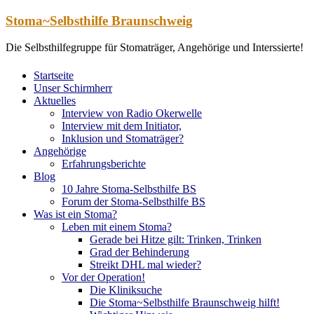
Zum
Stoma~Selbsthilfe Braunschweig
Inhalt
springen
Die Selbsthilfegruppe für Stomaträger, Angehörige und Interssierte!
Startseite
Unser Schirmherr
Aktuelles
Interview von Radio Okerwelle
Interview mit dem Initiator,
Inklusion und Stomaträger?
Angehörige
Erfahrungsberichte
Blog
10 Jahre Stoma-Selbsthilfe BS
Forum der Stoma-Selbsthilfe BS
Was ist ein Stoma?
Leben mit einem Stoma?
Gerade bei Hitze gilt: Trinken, Trinken
Grad der Behinderung
Streikt DHL mal wieder?
Vor der Operation!
Die Kliniksuche
Die Stoma~Selbsthilfe Braunschweig hilft!