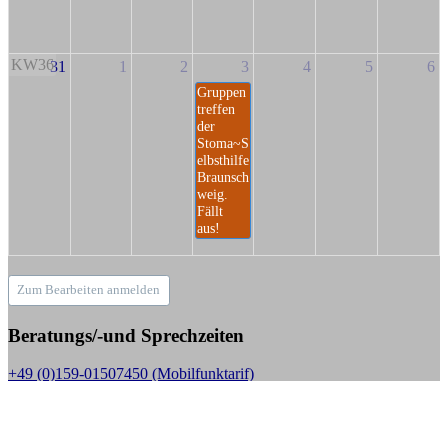
KW36
31
1
2
3
4
5
6
Gruppen
treffen
der
Stoma~S
elbsthilfe
Braunsch
weig.
Fällt
aus!
Zum Bearbeiten anmelden
Beratungs/-und Sprechzeiten
+49 (0)159-01507450 (Mobilfunktarif)
Sprechzeiten:
Mo bis Fr. 10.00 - 18.00 Uhr,
außer jeden 1. Donnerstag im Monat, dann nur in der Zeit