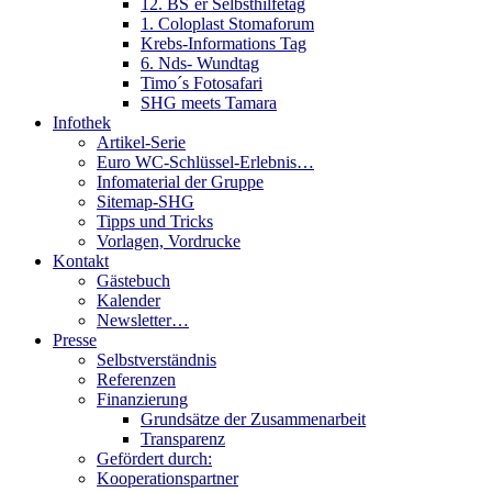
12. BS´er Selbsthilfetag
1. Coloplast Stomaforum
Krebs-Informations Tag
6. Nds- Wundtag
Timo´s Fotosafari
SHG meets Tamara
Infothek
Artikel-Serie
Euro WC-Schlüssel-Erlebnis…
Infomaterial der Gruppe
Sitemap-SHG
Tipps und Tricks
Vorlagen, Vordrucke
Kontakt
Gästebuch
Kalender
Newsletter…
Presse
Selbstverständnis
Referenzen
Finanzierung
Grundsätze der Zusammenarbeit
Transparenz
Gefördert durch:
Kooperationspartner