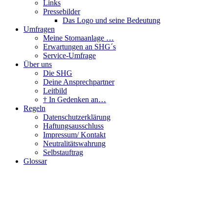
Links
Pressebilder
Das Logo und seine Bedeutung
Umfragen
Meine Stomaanlage …
Erwartungen an SHG´s
Service-Umfrage
Über uns
Die SHG
Deine Ansprechpartner
Leitbild
† In Gedenken an…
Regeln
Datenschutzerklärung
Haftungsausschluss
Impressum/ Kontakt
Neutralitätswahrung
Selbstauftrag
Glossar