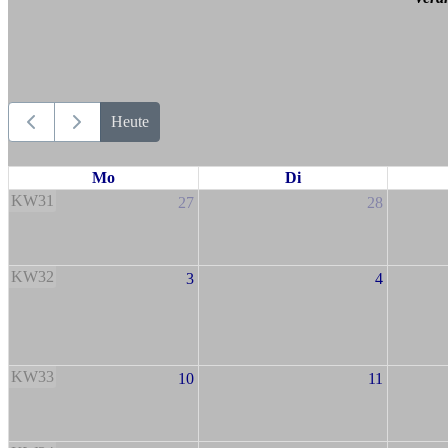
Heute
Mo
Di
KW31
27
28
KW32
3
4
KW33
10
11