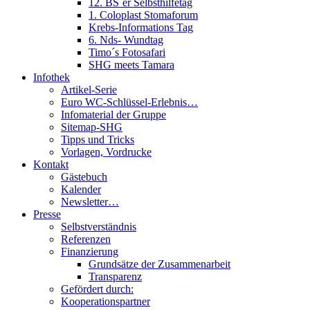
12. BS´er Selbsthilfetag
1. Coloplast Stomaforum
Krebs-Informations Tag
6. Nds- Wundtag
Timo´s Fotosafari
SHG meets Tamara
Infothek
Artikel-Serie
Euro WC-Schlüssel-Erlebnis…
Infomaterial der Gruppe
Sitemap-SHG
Tipps und Tricks
Vorlagen, Vordrucke
Kontakt
Gästebuch
Kalender
Newsletter…
Presse
Selbstverständnis
Referenzen
Finanzierung
Grundsätze der Zusammenarbeit
Transparenz
Gefördert durch:
Kooperationspartner