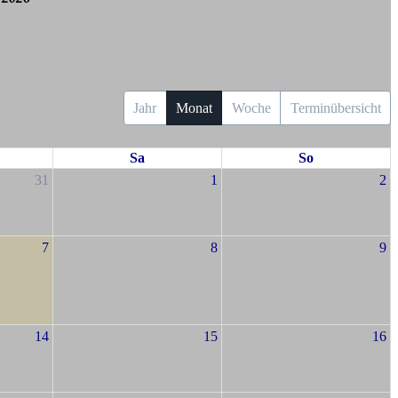
Jahr
Monat
Woche
Terminübersicht
Sa
So
31
1
2
7
8
9
14
15
16