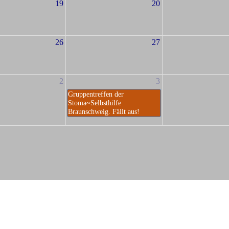
19
20
26
27
2
3
Gruppentreffen der
Stoma~Selbsthilfe
Braunschweig. Fällt aus!