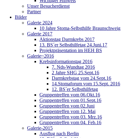
Wichtiger Hinweis
Unser Besucherdienst
Partner
Bilder
Galerie 2024
10 Jahre Stoma-Selbsthilfe Braunschweig
Galerie 2017
Aktionstag Darmkrebs 2017
13. BS´er Selbsthilfetag 24.Juni.17
Projektpräsentation im HEH BS
Galerie~2016
Krebsinformationstag 2016
7. Nds-Wundtag 2016
2 Jahre SHG 25.Sept.16
Darmkrebstag vom 24.Sept.16
14.Stomaforum vom 15.Sept. 2016
12. BS´er Selbsthilfetag
Gruppentreffen vom 06.Okt.16
Gruppentreffen vom 01.Sept.16
Gruppentreffen vom 02.Juni
Gruppentreffen vom 12. Mai
Gruppentreffen vom 03. Mrz.16
Gruppentreffen vom 04. Feb.16
Galerie-2015
Ausflug nach Berlin