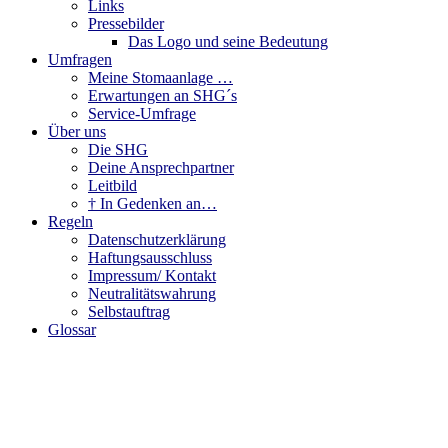
Links
Pressebilder
Das Logo und seine Bedeutung
Umfragen
Meine Stomaanlage …
Erwartungen an SHG´s
Service-Umfrage
Über uns
Die SHG
Deine Ansprechpartner
Leitbild
† In Gedenken an…
Regeln
Datenschutzerklärung
Haftungsausschluss
Impressum/ Kontakt
Neutralitätswahrung
Selbstauftrag
Glossar