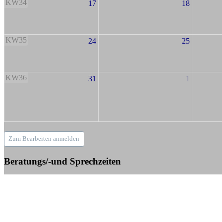
KW34
17
18
KW35
24
25
KW36
31
1
Zum Bearbeiten anmelden
Beratungs/-und Sprechzeiten
+49 (0)159-01507450 (Mobilfunktarif)
Sprechzeiten:
Mo bis Fr. 10.00 - 18.00 Uhr,
außer jeden 1. Donnerstag im Monat, dann nur in der Zeit