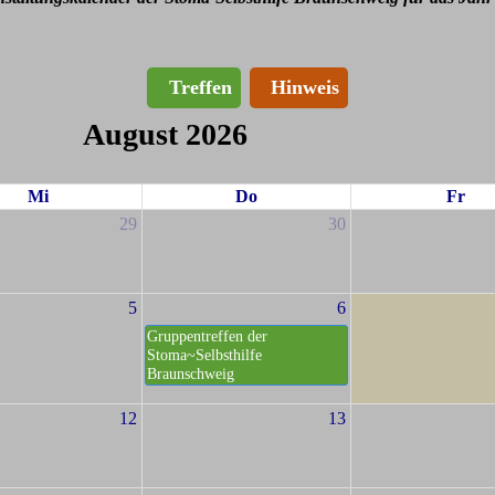
Treffen
Hinweis
August 2026
Mi
Do
Fr
29
30
5
6
Gruppentreffen der
Stoma~Selbsthilfe
Braunschweig
12
13