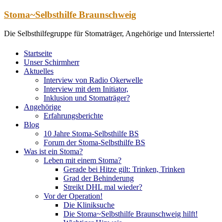
Zum
Stoma~Selbsthilfe Braunschweig
Inhalt
springen
Die Selbsthilfegruppe für Stomaträger, Angehörige und Interssierte!
Startseite
Unser Schirmherr
Aktuelles
Interview von Radio Okerwelle
Interview mit dem Initiator,
Inklusion und Stomaträger?
Angehörige
Erfahrungsberichte
Blog
10 Jahre Stoma-Selbsthilfe BS
Forum der Stoma-Selbsthilfe BS
Was ist ein Stoma?
Leben mit einem Stoma?
Gerade bei Hitze gilt: Trinken, Trinken
Grad der Behinderung
Streikt DHL mal wieder?
Vor der Operation!
Die Kliniksuche
Die Stoma~Selbsthilfe Braunschweig hilft!