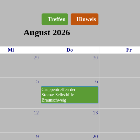
Treffen
Hinweis
August 2026
Mi
Do
Fr
29
30
5
6
Gruppentreffen der
Stoma~Selbsthilfe
Braunschweig
12
13
19
20