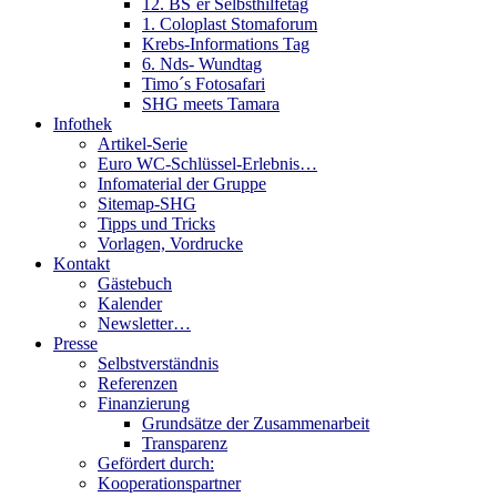
12. BS´er Selbsthilfetag
1. Coloplast Stomaforum
Krebs-Informations Tag
6. Nds- Wundtag
Timo´s Fotosafari
SHG meets Tamara
Infothek
Artikel-Serie
Euro WC-Schlüssel-Erlebnis…
Infomaterial der Gruppe
Sitemap-SHG
Tipps und Tricks
Vorlagen, Vordrucke
Kontakt
Gästebuch
Kalender
Newsletter…
Presse
Selbstverständnis
Referenzen
Finanzierung
Grundsätze der Zusammenarbeit
Transparenz
Gefördert durch:
Kooperationspartner