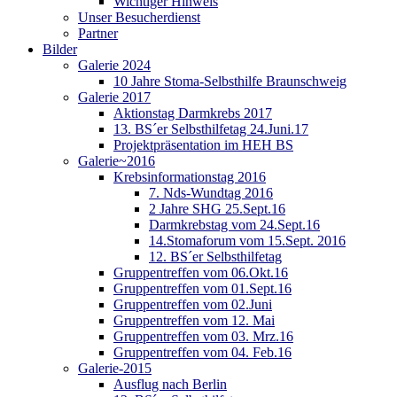
Wichtiger Hinweis
Unser Besucherdienst
Partner
Bilder
Galerie 2024
10 Jahre Stoma-Selbsthilfe Braunschweig
Galerie 2017
Aktionstag Darmkrebs 2017
13. BS´er Selbsthilfetag 24.Juni.17
Projektpräsentation im HEH BS
Galerie~2016
Krebsinformationstag 2016
7. Nds-Wundtag 2016
2 Jahre SHG 25.Sept.16
Darmkrebstag vom 24.Sept.16
14.Stomaforum vom 15.Sept. 2016
12. BS´er Selbsthilfetag
Gruppentreffen vom 06.Okt.16
Gruppentreffen vom 01.Sept.16
Gruppentreffen vom 02.Juni
Gruppentreffen vom 12. Mai
Gruppentreffen vom 03. Mrz.16
Gruppentreffen vom 04. Feb.16
Galerie-2015
Ausflug nach Berlin