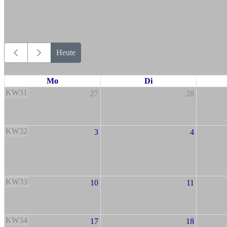
Heute
Mo
Di
KW31
27
28
KW32
3
4
KW33
10
11
KW34
17
18