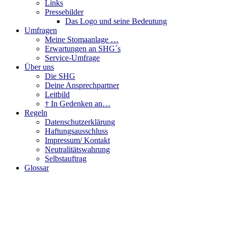
Links
Pressebilder
Das Logo und seine Bedeutung
Umfragen
Meine Stomaanlage …
Erwartungen an SHG´s
Service-Umfrage
Über uns
Die SHG
Deine Ansprechpartner
Leitbild
† In Gedenken an…
Regeln
Datenschutzerklärung
Haftungsausschluss
Impressum/ Kontakt
Neutralitätswahrung
Selbstauftrag
Glossar