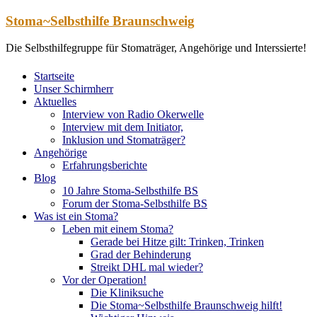
Zum
Stoma~Selbsthilfe Braunschweig
Inhalt
springen
Die Selbsthilfegruppe für Stomaträger, Angehörige und Interssierte!
Startseite
Unser Schirmherr
Aktuelles
Interview von Radio Okerwelle
Interview mit dem Initiator,
Inklusion und Stomaträger?
Angehörige
Erfahrungsberichte
Blog
10 Jahre Stoma-Selbsthilfe BS
Forum der Stoma-Selbsthilfe BS
Was ist ein Stoma?
Leben mit einem Stoma?
Gerade bei Hitze gilt: Trinken, Trinken
Grad der Behinderung
Streikt DHL mal wieder?
Vor der Operation!
Die Kliniksuche
Die Stoma~Selbsthilfe Braunschweig hilft!