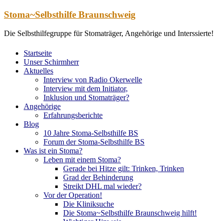
Zum
Stoma~Selbsthilfe Braunschweig
Inhalt
springen
Die Selbsthilfegruppe für Stomaträger, Angehörige und Interssierte!
Startseite
Unser Schirmherr
Aktuelles
Interview von Radio Okerwelle
Interview mit dem Initiator,
Inklusion und Stomaträger?
Angehörige
Erfahrungsberichte
Blog
10 Jahre Stoma-Selbsthilfe BS
Forum der Stoma-Selbsthilfe BS
Was ist ein Stoma?
Leben mit einem Stoma?
Gerade bei Hitze gilt: Trinken, Trinken
Grad der Behinderung
Streikt DHL mal wieder?
Vor der Operation!
Die Kliniksuche
Die Stoma~Selbsthilfe Braunschweig hilft!