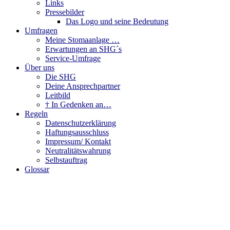
Links
Pressebilder
Das Logo und seine Bedeutung
Umfragen
Meine Stomaanlage …
Erwartungen an SHG´s
Service-Umfrage
Über uns
Die SHG
Deine Ansprechpartner
Leitbild
† In Gedenken an…
Regeln
Datenschutzerklärung
Haftungsausschluss
Impressum/ Kontakt
Neutralitätswahrung
Selbstauftrag
Glossar