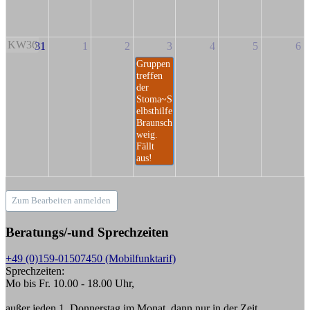
KW36
31
1
2
3
4
5
6
Gruppen
treffen
der
Stoma~S
elbsthilfe
Braunsch
weig.
Fällt
aus!
Zum Bearbeiten anmelden
Beratungs/-und Sprechzeiten
+49 (0)159-01507450 (Mobilfunktarif)
Sprechzeiten:
Mo bis Fr. 10.00 - 18.00 Uhr,
außer jeden 1. Donnerstag im Monat, dann nur in der Zeit