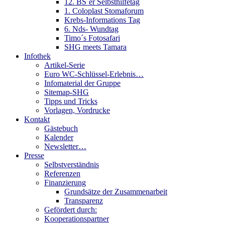
12. BS´er Selbsthilfetag
1. Coloplast Stomaforum
Krebs-Informations Tag
6. Nds- Wundtag
Timo´s Fotosafari
SHG meets Tamara
Infothek
Artikel-Serie
Euro WC-Schlüssel-Erlebnis…
Infomaterial der Gruppe
Sitemap-SHG
Tipps und Tricks
Vorlagen, Vordrucke
Kontakt
Gästebuch
Kalender
Newsletter…
Presse
Selbstverständnis
Referenzen
Finanzierung
Grundsätze der Zusammenarbeit
Transparenz
Gefördert durch:
Kooperationspartner