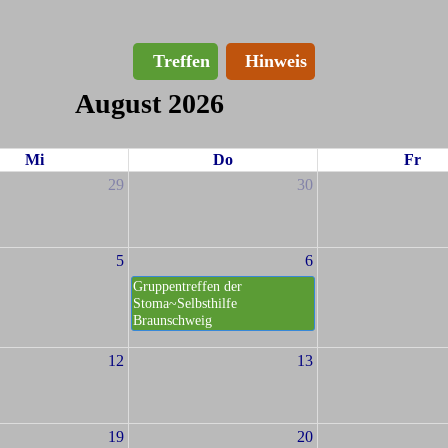
Treffen
Hinweis
August 2026
Mi
Do
Fr
29
30
5
6
Gruppentreffen der
Stoma~Selbsthilfe
Braunschweig
12
13
19
20