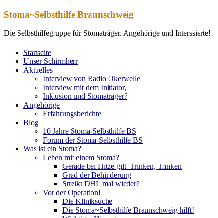
Zum
Stoma~Selbsthilfe Braunschweig
Inhalt
springen
Die Selbsthilfegruppe für Stomaträger, Angehörige und Interssierte!
Startseite
Unser Schirmherr
Aktuelles
Interview von Radio Okerwelle
Interview mit dem Initiator,
Inklusion und Stomaträger?
Angehörige
Erfahrungsberichte
Blog
10 Jahre Stoma-Selbsthilfe BS
Forum der Stoma-Selbsthilfe BS
Was ist ein Stoma?
Leben mit einem Stoma?
Gerade bei Hitze gilt: Trinken, Trinken
Grad der Behinderung
Streikt DHL mal wieder?
Vor der Operation!
Die Kliniksuche
Die Stoma~Selbsthilfe Braunschweig hilft!