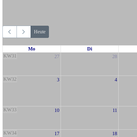
Heute
Mo
Di
KW31
27
28
KW32
3
4
KW33
10
11
KW34
17
18