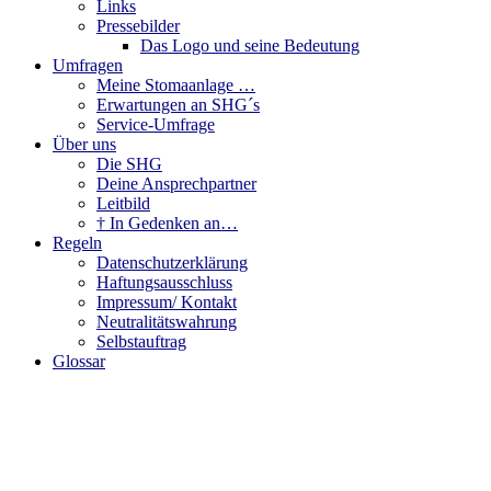
Links
Pressebilder
Das Logo und seine Bedeutung
Umfragen
Meine Stomaanlage …
Erwartungen an SHG´s
Service-Umfrage
Über uns
Die SHG
Deine Ansprechpartner
Leitbild
† In Gedenken an…
Regeln
Datenschutzerklärung
Haftungsausschluss
Impressum/ Kontakt
Neutralitätswahrung
Selbstauftrag
Glossar