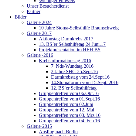
Wichtiger Hinweis
Unser Besucherdienst
Partner
Bilder
Galerie 2024
10 Jahre Stoma-Selbsthilfe Braunschweig
Galerie 2017
Aktionstag Darmkrebs 2017
13. BS´er Selbsthilfetag 24.Juni.17
Projektpräsentation im HEH BS
Galerie~2016
Krebsinformationstag 2016
7. Nds-Wundtag 2016
2 Jahre SHG 25.Sept.16
Darmkrebstag vom 24.Sept.16
14.Stomaforum vom 15.Sept. 2016
12. BS´er Selbsthilfetag
Gruppentreffen vom 06.Okt.16
Gruppentreffen vom 01.Sept.16
Gruppentreffen vom 02.Juni
Gruppentreffen vom 12. Mai
Gruppentreffen vom 03. Mrz.16
Gruppentreffen vom 04. Feb.16
Galerie-2015
Ausflug nach Berlin