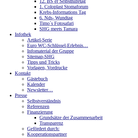
12. BS´er Selbsthilfetag
1. Coloplast Stomaforum
Krebs-Informations Tag
6. Nds- Wundtag
Timo´s Fotosafari
SHG meets Tamara
Infothek
Artikel-Serie
Euro WC-Schlüssel-Erlebnis…
Infomaterial der Gruppe
Sitemap-SHG
Tipps und Tricks
Vorlagen, Vordrucke
Kontakt
Gästebuch
Kalender
Newsletter…
Presse
Selbstverständnis
Referenzen
Finanzierung
Grundsätze der Zusammenarbeit
Transparenz
Gefördert durch:
Kooperationspartner